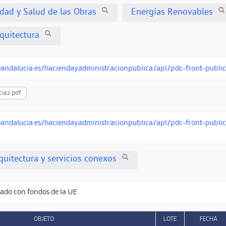
idad y Salud de las Obras
Energías Renovables
quitectura
ndalucia.es/haciendayadministracionpublica/apl/pdc-front-publico/per
ia2.pdf
ndalucia.es/haciendayadministracionpublica/apl/pdc-front-publico/p
quitectura y servicios conexos
iado con fondos de la UE
OBJETO
LOTE
FECHA