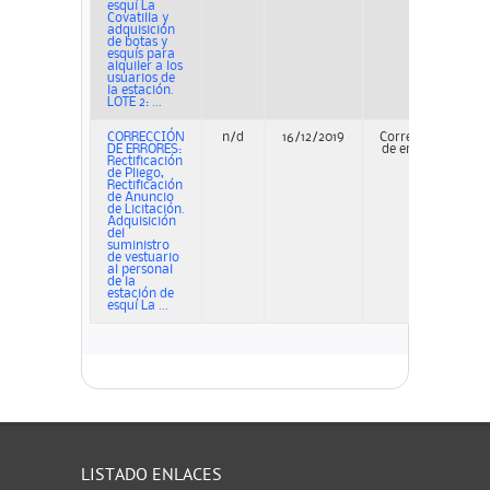
esquí La
Covatilla y
adquisición
de botas y
esquís para
alquiler a los
usuarios de
la estación.
LOTE 2: ...
CORRECCIÓN
n/d
16/12/2019
Corrección
P
DE ERRORES:
de errores
Rectificación
de Pliego,
Rectificación
de Anuncio
de Licitación.
Adquisición
del
suministro
de vestuario
al personal
de la
estación de
esquí La ...
LISTADO ENLACES