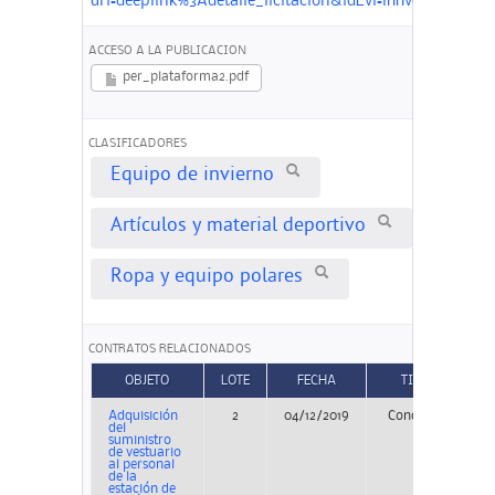
uri=deeplink%3Adetalle_licitacion&idEvl=lhhveygKCs
ACCESO A LA PUBLICACION
per_plataforma2.pdf
CLASIFICADORES
Equipo de invierno
Artículos y material deportivo
Ropa y equipo polares
CONTRATOS RELACIONADOS
OBJETO
LOTE
FECHA
TIPO
Adquisición
2
04/12/2019
Concurso
P
del
suministro
de vestuario
al personal
de la
estación de