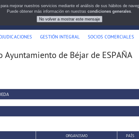
 para mejorar nuestros servicios mediante el análisis de sus hábitos de nav
Puede obtener más información en nuestras
condiciones generales
.
DJUDICACIONES
GESTIÓN INTEGRAL
SOCIOS COMERCIALES
mo Ayuntamiento de Béjar de ESPAÑA
UEDA
ORGANISMO
PAÍS