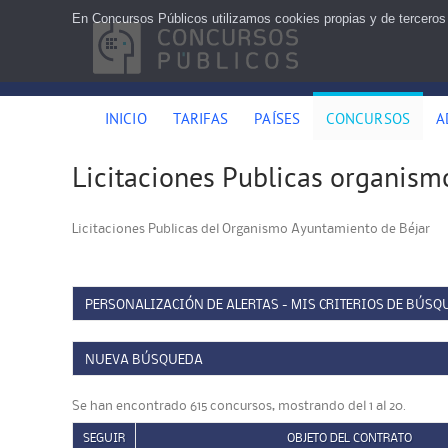
En Concursos Públicos utilizamos cookies propias y de terceros
INICIO
TARIFAS
PAÍSES
CONCURSOS
A
Licitaciones Publicas organis
Licitaciones Publicas del Organismo Ayuntamiento de Béjar
PERSONALIZACIÓN DE ALERTAS - MIS CRITERIOS DE BÚSQ
NUEVA BÚSQUEDA
Se han encontrado 615 concursos, mostrando del 1 al 20.
SEGUIR
OBJETO DEL CONTRATO