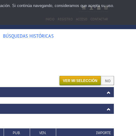
egación. Si continúa navegando, consideramos que acepta su uso.
INICIO
REGISTRO
ACCESO
CONTACTAR
BÚSQUEDAS HISTÓRICAS
VER MI SELECCIÓN
PUB.
VEN.
IMPORTE