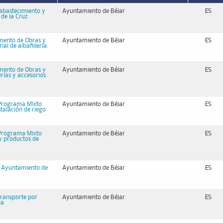
 abastecimiento y
Ayuntamiento de Béjar
ES
de la Cruz
amento de Obras y
Ayuntamiento de Béjar
ES
ial de albañilería.
amento de Obras y
Ayuntamiento de Béjar
ES
erías y accesorios
l Programa Mixto
Ayuntamiento de Béjar
ES
stalación de riego
l Programa Mixto
Ayuntamiento de Béjar
ES
 y productos de
el Ayuntamiento de
Ayuntamiento de Béjar
ES
transporte por
Ayuntamiento de Béjar
ES
la