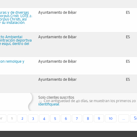
uras y de diversas
Ayuntamiento de Béjar
ES
rpus Cristi. LOTE 2:
rpus Christi, así
 su instalación.
acto Ambiental
Ayuntamiento de Béjar
ES
entración deportiva
 esquí, dentro del
 con remolque y
Ayuntamiento de Béjar
ES
Ayuntamiento de Béjar
ES
Solo clientes suscritos
Con antiguedad de 40 días, se muestran los primeros 20 r
identifiquese.
or
1
2
3
4
5
6
7
8
9
10
...
S