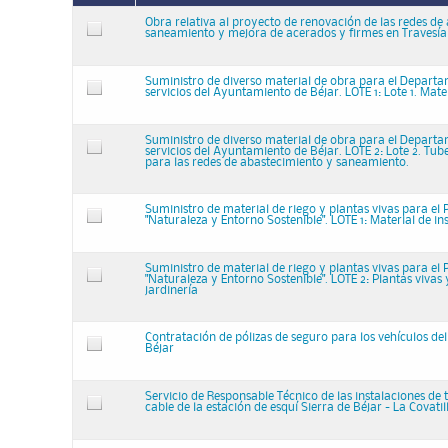
Obra relativa al proyecto de renovación de las redes de
saneamiento y mejora de acerados y firmes en Travesía 
Suministro de diverso material de obra para el Depart
servicios del Ayuntamiento de Béjar. LOTE 1: Lote 1. Mater
Suministro de diverso material de obra para el Depart
servicios del Ayuntamiento de Béjar. LOTE 2: Lote 2. Tub
para las redes de abastecimiento y saneamiento.
Suministro de material de riego y plantas vivas para e
"Naturaleza y Entorno Sostenible". LOTE 1: Material de in
Suministro de material de riego y plantas vivas para e
"Naturaleza y Entorno Sostenible". LOTE 2: Plantas vivas
jardinería
Contratación de pólizas de seguro para los vehículos d
Béjar
Servicio de Responsable Técnico de las instalaciones de 
cable de la estación de esquí Sierra de Béjar - La Covatil