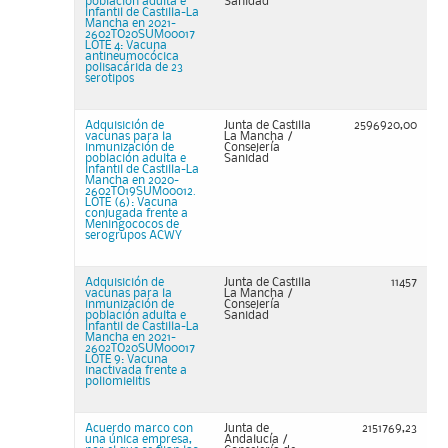
población adulta e
Sanidad
infantil de Castilla-La
Mancha en 2021-
2602TO20SUM00017
LOTE 4: Vacuna
antineumocócica
polisacárida de 23
serotipos
Adquisición de
Junta de Castilla
2596920,00
vacunas para la
La Mancha /
inmunización de
Consejería
población adulta e
Sanidad
infantil de Castilla-La
Mancha en 2020-
2602TO19SUM00012.
LOTE (6): Vacuna
conjugada frente a
Meningococos de
serogrupos ACWY
Adquisición de
Junta de Castilla
11457
vacunas para la
La Mancha /
inmunización de
Consejería
población adulta e
Sanidad
infantil de Castilla-La
Mancha en 2021-
2602TO20SUM00017
LOTE 9: Vacuna
inactivada frente a
poliomielitis
Acuerdo marco con
Junta de
2151769,23
una única empresa,
Andalucía /