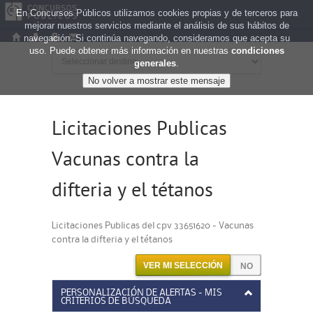
En Concursos Públicos utilizamos cookies propias y de terceros para
mejorar nuestros servicios mediante el análisis de sus hábitos de
navegación. Si continúa navegando, consideramos que acepta su
uso. Puede obtener más información en nuestras
condiciones
generales
.
Licitaciones Publicas
Vacunas contra la
difteria y el tétanos
Licitaciones Publicas del cpv 33651620 - Vacunas
contra la difteria y el tétanos
VER MI SELECCIÓN
PERSONALIZACIÓN DE ALERTAS - MIS
CRITERIOS DE BÚSQUEDA