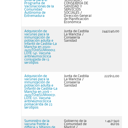
difteria para el
SEGUNDA Y
Programa de
CONSEJERÍA DE
Vacunaciones de la
SANIDAD Y
Comunidad
SERVICIOS
Autónoma de
SOCIALES /
Extremadura
Dirección General
de Planificación
Económica
Adquisición de
Junta de Castilla
2442240,00
vacunas para la
La Mancha /
inmunización de
Consejería
población adulta e
Sanidad
infantil de Castilla-La
Mancha en 2020-
2602TO19SUM00012.
LOTE (4): Vacuna
antineumocócica
conjugada de 13
serotipos
Adquisición de
Junta de Castilla
222912,00
vacunas para la
La Mancha /
inmunización de
Consejería
población adulta e
Sanidad
Infantil de Castilla-La
Mancha en 2019 —
2602TO18SUM00031.
LOTE (2): Vacuna
antineumocócica
polisacárida de 23
serotipos
Suministro de la
Gobierno de la
1.467.560
vacuna frente a
Comunidad de
euros
difteria y tétanos de
Madrid /