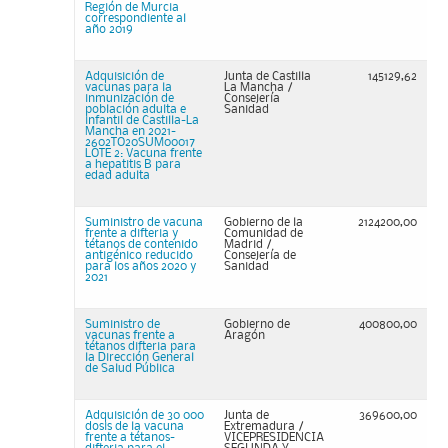
Región de Murcia
correspondiente al
año 2019
Adquisición de
Junta de Castilla
145129,62
vacunas para la
La Mancha /
inmunización de
Consejería
población adulta e
Sanidad
infantil de Castilla-La
Mancha en 2021-
2602TO20SUM00017
LOTE 2: Vacuna frente
a hepatitis B para
edad adulta
Suministro de vacuna
Gobierno de la
2124200,00
frente a difteria y
Comunidad de
tétanos de contenido
Madrid /
antigénico reducido
Consejería de
para los años 2020 y
Sanidad
2021
Suministro de
Gobierno de
400800,00
vacunas frente a
Aragón
tétanos difteria para
la Dirección General
de Salud Pública
Adquisición de 30 000
Junta de
369600,00
dosis de la vacuna
Extremadura /
frente a tétanos-
VICEPRESIDENCIA