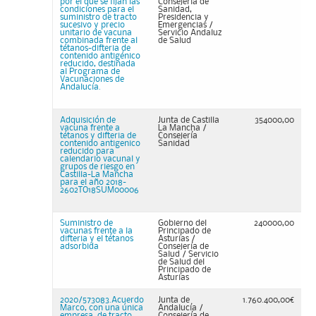
por el que se fijan las
Consejería de
condiciones para el
Sanidad,
suministro de tracto
Presidencia y
sucesivo y precio
Emergencias /
unitario de vacuna
Servicio Andaluz
combinada frente al
de Salud
tétanos-difteria de
contenido antigénico
reducido, destinada
al Programa de
Vacunaciones de
Andalucía.
Adquisición de
Junta de Castilla
354000,00
vacuna frente a
La Mancha /
tétanos y difteria de
Consejería
contenido antigenico
Sanidad
reducido para
calendario vacunal y
grupos de riesgo en
Castilla-La Mancha
para el año 2018-
2602TO18SUM00006
Suministro de
Gobierno del
240000,00
vacunas frente a la
Principado de
difteria y el tétanos
Asturias /
adsorbida
Consejería de
Salud / Servicio
de Salud del
Principado de
Asturias
2020/573083.Acuerdo
Junta de
1.760.400,00€
Marco, con una única
Andalucía /
empresa, de tracto
Consejería de