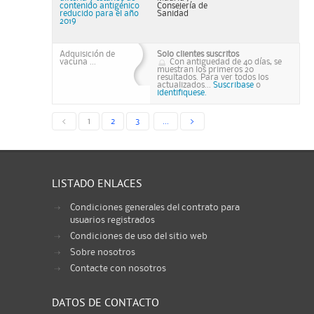
contenido antigénico
Consejería de
reducido para el año
Sanidad
2019
Adquisición de
Solo clientes suscritos
vacuna ...
Con antiguedad de 40 días, se
muestran los primeros 20
resultados. Para ver todos los
actualizados...
Suscribase
o
identifiquese.
<
1
2
3
...
>
LISTADO ENLACES
Condiciones generales del contrato para
usuarios registrados
Condiciones de uso del sitio web
Sobre nosotros
Contacte con nosotros
DATOS DE CONTACTO