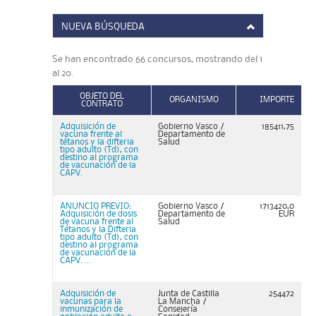
NUEVA BÚSQUEDA
Se han encontrado 66 concursos, mostrando del 1
al 20.
OBJETO DEL
ORGANISMO
IMPORTE
CONTRATO
Adquisición de
Gobierno Vasco /
185411,75
vacuna frente al
Departamento de
tétanos y la difteria
Salud
tipo adulto (Td), con
destino al programa
de vacunación de la
CAPV.
ANUNCIO PREVIO:
Gobierno Vasco /
1713420,0
Adquisición de dosis
Departamento de
EUR
de vacuna frente al
Salud
Tétanos y la Difteria
tipo adulto (Td), con
destino al programa
de vacunación de la
CAPV. ...
Adquisición de
Junta de Castilla
254472
vacunas para la
La Mancha /
inmunización de
Consejería