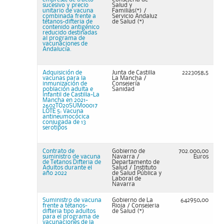
sucesivo y precio
Salud y
unitario de vacuna
Familias(*) /
combinada frente a
Servicio Andaluz
tétanos-difteria de
de Salud (*)
contenido antigénico
reducido destinadas
al programa de
vacunaciones de
Andalucía.
Adquisición de
Junta de Castilla
2223058,5
vacunas para la
La Mancha /
inmunización de
Consejería
población adulta e
Sanidad
infantil de Castilla-La
Mancha en 2021-
2602TO20SUM00017
LOTE 5: Vacuna
antineumocócica
conjugada de 13
serotipos
Contrato de
Gobierno de
702.000,00
suministro de vacuna
Navarra /
Euros
de Tetanos Difteria de
Departamento de
Adultos durante el
Salud / Instituto
año 2022
de Salud Pública y
Laboral de
Navarra
Suministro de vacuna
Gobierno de La
642950,00
frente a tétanos-
Rioja / Consejeria
difteria tipo adultos
de Salud (*)
para el programa de
vacunaciones de la