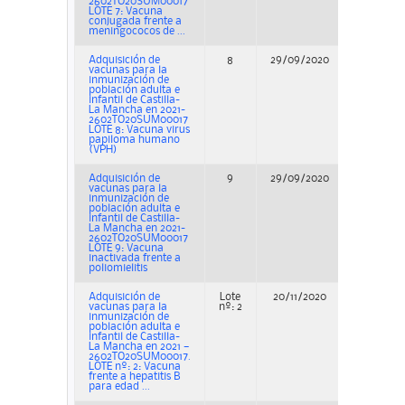
2602TO20SUM00017
LOTE 7: Vacuna
conjugada frente a
meningococos de ...
Adquisición de
8
29/09/2020
Adjudicac
vacunas para la
inmunización de
población adulta e
infantil de Castilla-
La Mancha en 2021-
2602TO20SUM00017
LOTE 8: Vacuna virus
papiloma humano
(VPH)
Adquisición de
9
29/09/2020
Adjudicac
vacunas para la
inmunización de
población adulta e
infantil de Castilla-
La Mancha en 2021-
2602TO20SUM00017
LOTE 9: Vacuna
inactivada frente a
poliomielitis
Adquisición de
Lote
20/11/2020
Adjudicac
vacunas para la
nº: 2
inmunización de
población adulta e
infantil de Castilla-
La Mancha en 2021 —
2602TO20SUM00017.
LOTE nº: 2: Vacuna
frente a hepatitis B
para edad ...