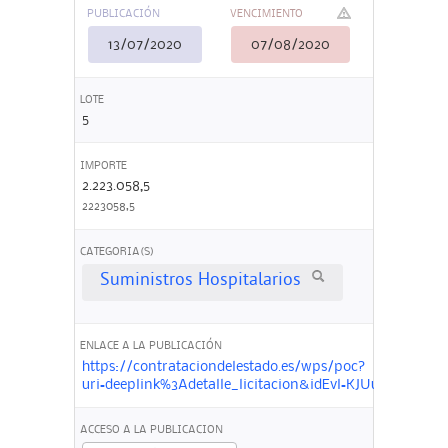
PUBLICACIÓN
VENCIMIENTO
13/07/2020
07/08/2020
LOTE
5
IMPORTE
2.223.058,5
2223058,5
CATEGORIA(S)
Suministros Hospitalarios
ENLACE A LA PUBLICACIÓN
https://contrataciondelestado.es/wps/poc?
uri=deeplink%3Adetalle_licitacion&idEvl=KJUugXdO
ACCESO A LA PUBLICACION