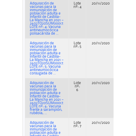
Adquisición de
Lote
20/11/2020
Adjudicac
vacunas para la
nº: 4
inmunización de
población adulta e
infantil de Castilla-
La Mancha en 2021 —
2602TO20SUM00017.
LOTE nº: 4: Vacuna
antineumocócica
polisacárida de ...
Adquisición de
Lote
20/11/2020
Adjudicac
vacunas para la
nº: 5
inmunización de
población adulta e
infantil de Castilla-
La Mancha en 2021 —
2602TO20SUM00017.
LOTE nº: 5: Vacuna
antineumocócica
conjugada de ...
Adquisición de
Lote
20/11/2020
Adjudicac
vacunas para la
nº:
inmunización de
6
población adulta e
infantil de Castilla-
La Mancha en 2021 —
2602TO20SUM00017.
LOTE nº: 6: Vacuna
frente a sarampión,
rubéola, ...
Adquisición de
Lote
20/11/2020
Adjudicac
vacunas para la
nº: 7
inmunización de
población adulta e