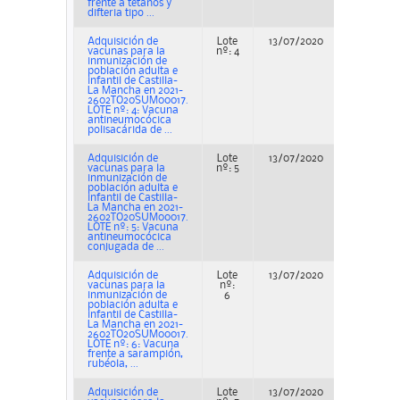
frente a tétanos y
difteria tipo ...
Adquisición de
Lote
13/07/2020
Concur
vacunas para la
nº: 4
inmunización de
población adulta e
infantil de Castilla-
La Mancha en 2021-
2602TO20SUM00017.
LOTE nº: 4: Vacuna
antineumocócica
polisacárida de ...
Adquisición de
Lote
13/07/2020
Concur
vacunas para la
nº: 5
inmunización de
población adulta e
infantil de Castilla-
La Mancha en 2021-
2602TO20SUM00017.
LOTE nº: 5: Vacuna
antineumocócica
conjugada de ...
Adquisición de
Lote
13/07/2020
Concur
vacunas para la
nº:
inmunización de
6
población adulta e
infantil de Castilla-
La Mancha en 2021-
2602TO20SUM00017.
LOTE nº: 6: Vacuna
frente a sarampión,
rubéola, ...
Adquisición de
Lote
13/07/2020
Concur