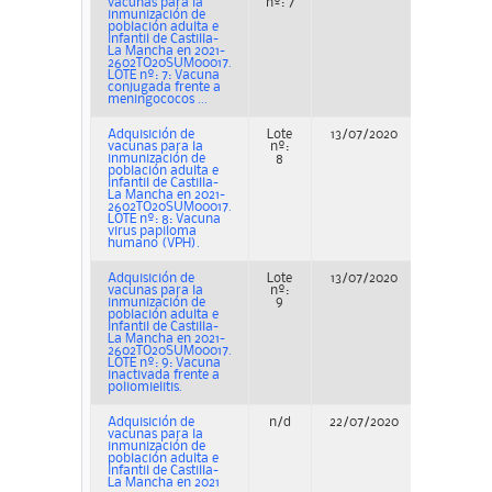
vacunas para la
nº: 7
inmunización de
población adulta e
infantil de Castilla-
La Mancha en 2021-
2602TO20SUM00017.
LOTE nº: 7: Vacuna
conjugada frente a
meningococos ...
Adquisición de
Lote
13/07/2020
Concur
vacunas para la
nº:
inmunización de
8
población adulta e
infantil de Castilla-
La Mancha en 2021-
2602TO20SUM00017.
LOTE nº: 8: Vacuna
virus papiloma
humano (VPH).
Adquisición de
Lote
13/07/2020
Concur
vacunas para la
nº:
inmunización de
9
población adulta e
infantil de Castilla-
La Mancha en 2021-
2602TO20SUM00017.
LOTE nº: 9: Vacuna
inactivada frente a
poliomielitis.
Adquisición de
n/d
22/07/2020
Concur
vacunas para la
inmunización de
población adulta e
infantil de Castilla-
La Mancha en 2021