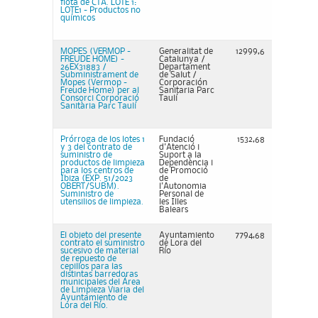
flota de CTA. LOTE 1:
LOTE1 - Productos no
químicos
MOPES (VERMOP -
Generalitat de
12999,6
FREUDE HOME) -
Catalunya /
26EX31883 /
Departament
Subministrament de
de Salut /
Mopes (Vermop -
Corporación
Freude Home) per al
Sanitaria Parc
Consorci Corporació
Taulí
Sanitària Parc Taulí
Prórroga de los lotes 1
Fundació
1532,68
y 3 del contrato de
d'Atenció i
suministro de
Suport a la
productos de limpieza
Dependència i
para los centros de
de Promoció
Ibiza (EXP. 51/2023
de
OBERT/SUBM).
l'Autonomia
Suministro de
Personal de
utensilios de limpieza.
les Illes
Balears
El objeto del presente
Ayuntamiento
7794,68
contrato el suministro
de Lora del
sucesivo de material
Río
de repuesto de
cepillos para las
distintas barredoras
municipales del Área
de Limpieza Viaria del
Ayuntamiento de
Lora del Río.