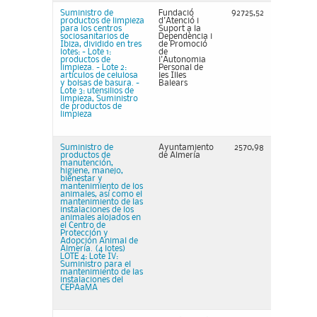
Suministro de
Fundació
92725,52
productos de limpieza
d'Atenció i
para los centros
Suport a la
sociosanitarios de
Dependència i
Ibiza, dividido en tres
de Promoció
lotes: - Lote 1:
de
productos de
l'Autonomia
limpieza. - Lote 2:
Personal de
artículos de celulosa
les Illes
y bolsas de basura. -
Balears
Lote 3: utensilios de
limpieza, Suministro
de productos de
limpieza
Suministro de
Ayuntamiento
2570,98
productos de
de Almería
manutención,
higiene, manejo,
bienestar y
mantenimiento de los
animales, así como el
mantenimiento de las
instalaciones de los
animales alojados en
el Centro de
Protección y
Adopción Animal de
Almería. (4 lotes)
LOTE 4: Lote IV:
Suministro para el
mantenimiento de las
instalaciones del
CEPAaMA