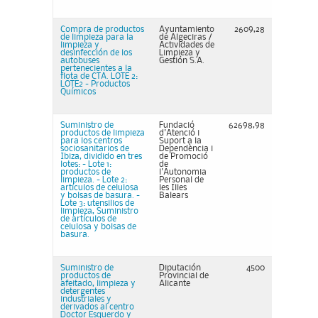
Compra de productos
Ayuntamiento
2609,28
de limpieza para la
de Algeciras /
limpieza y
Actividades de
desinfección de los
Limpieza y
autobuses
Gestión S.A.
pertenecientes a la
flota de CTA. LOTE 2:
LOTE2 - Productos
Químicos
Suministro de
Fundació
62698,98
productos de limpieza
d'Atenció i
para los centros
Suport a la
sociosanitarios de
Dependència i
Ibiza, dividido en tres
de Promoció
lotes: - Lote 1:
de
productos de
l'Autonomia
limpieza. - Lote 2:
Personal de
artículos de celulosa
les Illes
y bolsas de basura. -
Balears
Lote 3: utensilios de
limpieza, Suministro
de artículos de
celulosa y bolsas de
basura.
Suministro de
Diputación
4500
productos de
Provincial de
afeitado, limpieza y
Alicante
detergentes
industriales y
derivados al centro
Doctor Esquerdo y