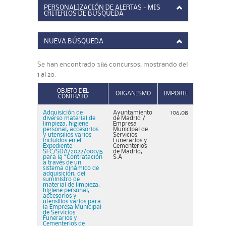
PERSONALIZACIÓN DE ALERTAS - MIS
CRITERIOS DE BÚSQUEDA
NUEVA BÚSQUEDA
Se han encontrado 386 concursos, mostrando del
1 al 20.
OBJETO DEL
ORGANISMO
IMPORTE
CONTRATO
Adquisición de
Ayuntamiento
106,08
diverso material de
de Madrid /
limpieza, higiene
Empresa
personal, accesorios
Municipal de
y utensilios varios
Servicios
incluidos en el
Funerarios y
Expediente
Cementerios
SFC/SDA/2022/00045
de Madrid,
para la “Contratación
S.A
a través de un
sistema dinámico de
adquisición, del
suministro de
material de limpieza,
higiene personal,
accesorios y
utensilios varios para
la Empresa Municipal
de Servicios
Funerarios y
Cementerios de