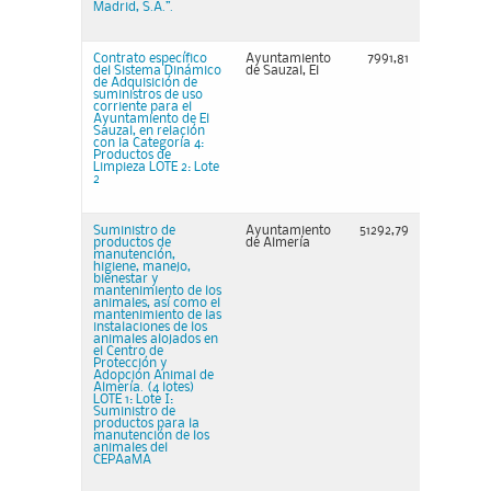
Madrid, S.A.”.
Contrato específico
Ayuntamiento
7991,81
del Sistema Dinámico
de Sauzal, El
de Adquisición de
suministros de uso
corriente para el
Ayuntamiento de El
Sauzal, en relación
con la Categoría 4:
Productos de
Limpieza LOTE 2: Lote
2
Suministro de
Ayuntamiento
51292,79
productos de
de Almería
manutención,
higiene, manejo,
bienestar y
mantenimiento de los
animales, así como el
mantenimiento de las
instalaciones de los
animales alojados en
el Centro de
Protección y
Adopción Animal de
Almería. (4 lotes)
LOTE 1: Lote I:
Suministro de
productos para la
manutención de los
animales del
CEPAaMA