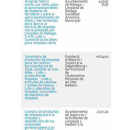
Acuerdo Marco
Ayuntamiento
63500
mixto, por lotes, para
de Málaga /
EUR
el aprovisionamiento
Limpieza de
de material de
Málaga
ferretería y para el
Sociedad
aprovisionamiento de
Anónima
útiles y herramientas
Municipal
para apoyo al
servicio de limpieza
viaria prestado por
Limpieza de Málaga,
S.A.M. Lote 2:
Suministros de útiles
para limpieza viaria
Suministro de
Fundació
11974,02
productos de limpieza
d'Atenció i
para los centros
Suport a la
sociosanitarios de
Dependència i
Ibiza, dividido en tres
de Promoció
lotes: - Lote 1:
de
productos de
l'Autonomia
limpieza. - Lote 2:
Personal de
artículos de celulosa
les Illes
y bolsas de basura. -
Balears
Lote 3: utensilios de
limpieza, Suministro
de utensilios de
limpieza
Compra de productos
Ayuntamiento
2327,28
de limpieza para la
de Algeciras /
limpieza y
Actividades de
desinfección de los
Limpieza y
autobuses
Gestión S.A.
pertenecientes a la