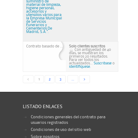
suministro de
material de limpieza,
higiene personal,
accesorios y
utensilios varios para
la Empresa Municipal
de Servicios
Funerarios y
Cementerios De
Madrid, S.A.”.
Contrato basado de ...
Solo clientes suscritos
Con antiguedad de 40
días, se muestran los
primeros 20 resultados.
Para ver todos los
actualizados...
Suscribase
o
identifiquese.
<
1
2
3
...
>
LISTADO ENLACES
Condiciones generales del contrato para
usuarios registrados
Condiciones de uso del sitio web
Sobre nosotros