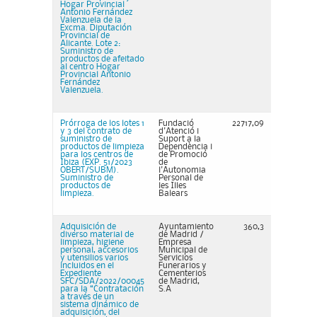
Hogar Provincial
Antonio Fernández
Valenzuela de la
Excma. Diputación
Provincial de
Alicante. Lote 2:
Suministro de
productos de afeitado
al centro Hogar
Provincial Antonio
Fernández
Valenzuela.
Prórroga de los lotes 1
Fundació
22717,09
y 3 del contrato de
d'Atenció i
suministro de
Suport a la
productos de limpieza
Dependència i
para los centros de
de Promoció
Ibiza (EXP. 51/2023
de
OBERT/SUBM).
l'Autonomia
Suministro de
Personal de
productos de
les Illes
limpieza.
Balears
Adquisición de
Ayuntamiento
360,3
diverso material de
de Madrid /
limpieza, higiene
Empresa
personal, accesorios
Municipal de
y utensilios varios
Servicios
incluidos en el
Funerarios y
Expediente
Cementerios
SFC/SDA/2022/00045
de Madrid,
para la “Contratación
S.A
a través de un
sistema dinámico de
adquisición, del