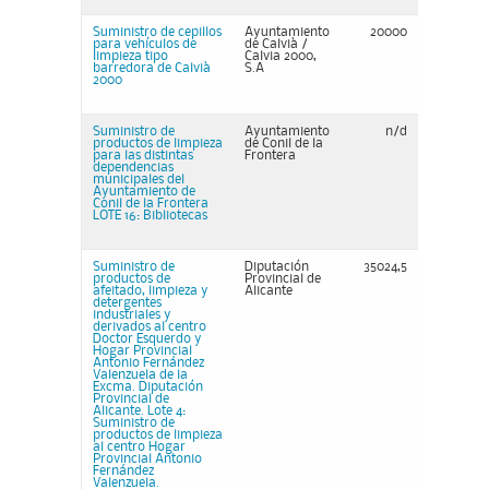
Suministro de cepillos
Ayuntamiento
20000
para vehículos de
de Calvià /
limpieza tipo
Calvia 2000,
barredora de Calvià
S.A
2000
Suministro de
Ayuntamiento
n/d
productos de limpieza
de Conil de la
para las distintas
Frontera
dependencias
municipales del
Ayuntamiento de
Conil de la Frontera
LOTE 16: Bibliotecas
Suministro de
Diputación
35024,5
productos de
Provincial de
afeitado, limpieza y
Alicante
detergentes
industriales y
derivados al centro
Doctor Esquerdo y
Hogar Provincial
Antonio Fernández
Valenzuela de la
Excma. Diputación
Provincial de
Alicante. Lote 4:
Suministro de
productos de limpieza
al centro Hogar
Provincial Antonio
Fernández
Valenzuela.