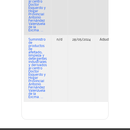
al centro
Doctor
Esquerdo y
Hogar
Provincial
Antonio
Fernández
Valenzuela
de la
Excma. ...
Suministro
n/d
28/05/2024
Adjudicación
de
productos
de
afeitado,
limpieza y
detergentes
industriales
y derivados
al centro
Doctor
Esquerdo y
Hogar
Provincial
Antonio
Fernández
Valenzuela
de la
Excma. ...