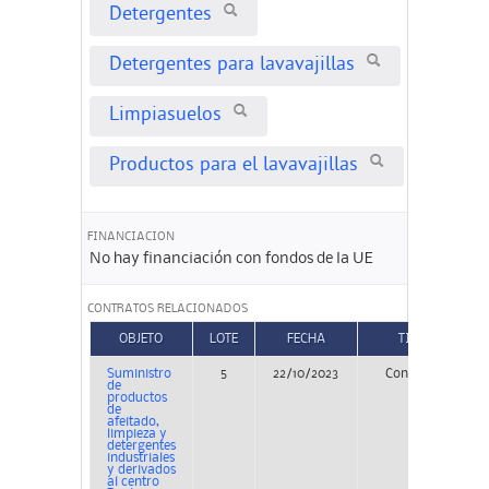
Detergentes
Detergentes para lavavajillas
Limpiasuelos
Productos para el lavavajillas
FINANCIACION
No hay financiación con fondos de la UE
CONTRATOS RELACIONADOS
OBJETO
LOTE
FECHA
TIPO
Suministro
5
22/10/2023
Concurso
de
productos
de
afeitado,
limpieza y
detergentes
industriales
y derivados
al centro