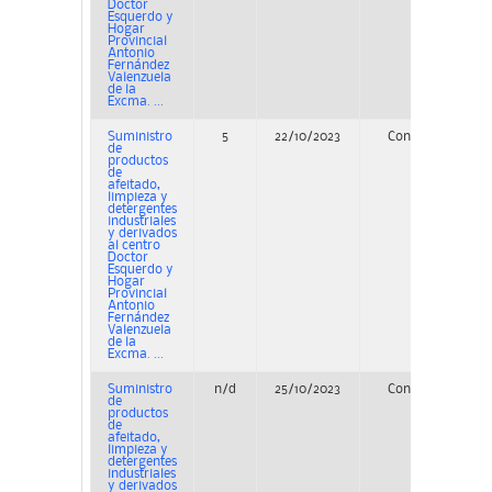
Doctor
Esquerdo y
Hogar
Provincial
Antonio
Fernández
Valenzuela
de la
Excma. ...
Suministro
5
22/10/2023
Concurso
de
productos
de
afeitado,
limpieza y
detergentes
industriales
y derivados
al centro
Doctor
Esquerdo y
Hogar
Provincial
Antonio
Fernández
Valenzuela
de la
Excma. ...
Suministro
n/d
25/10/2023
Concurso
de
productos
de
afeitado,
limpieza y
detergentes
industriales
y derivados