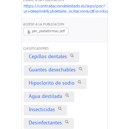
ENLACE A LA PUBLICACIÓN
https://contrataciondelestado.es/wps/poc?
uri=deeplink%3Adetalle_licitacion&idEvl=nXxzpG1SL
ACCESO A LA PUBLICACION
per_plataforma2.pdf
CLASIFICADORES
Cepillos dentales
Guantes desechables
Hipoclorito de sodio
Agua destilada
Insecticidas
Desinfectantes