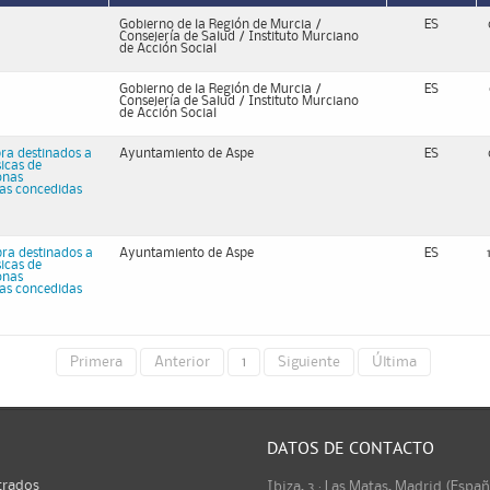
Gobierno de la Región de Murcia /
ES
Consejería de Salud / Instituto Murciano
de Acción Social
Gobierno de la Región de Murcia /
ES
Consejería de Salud / Instituto Murciano
de Acción Social
ra destinados a
Ayuntamiento de Aspe
ES
icas de
onas
das concedidas
pra destinados a
Ayuntamiento de Aspe
ES
icas de
onas
das concedidas
Primera
Anterior
1
Siguiente
Última
DATOS DE CONTACTO
trados
Ibiza, 3 · Las Matas, Madrid (Espa