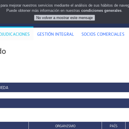
 para mejorar nuestros servicios mediante el análisis de sus hábitos de nav
Puede obtener más información en nuestras
condiciones generales
.
DJUDICACIONES
GESTIÓN INTEGRAL
SOCIOS COMERCIALES
do
UEDA
ORGANISMO
PAÍS