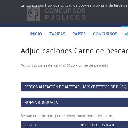
En Concursos Públicos utilizamos cookies propias y de terceros
INICIO
TARIFAS
PAÍSES
CONCURSOS
A
Adjudicaciones Carne de pesca
Adjudicaciones del cpv 15119600 - Carne de pescado
PERSONALIZACIÓN DE ALERTAS - MIS CRITERIOS DE BÚSQ
NUEVA BÚSQUEDA
Se han encontrado 4 concursos, mostrando del 1 al 20.
SEGUIR
OBJETO DEL CONTRATO