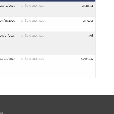
06/12/2025
Solo suscritos
2648,64
08/11/2025
Solo suscritos
2674,51
09/01/2023
Solo suscritos
n/d
16/06/2026
Solo suscritos
67913,66
ña)