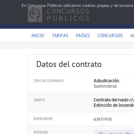
En Concursos Públicos utilizamos cookies propias y de terceros
INICIO
TARIFAS
PAÍSES
CONCURSOS
A
Datos del contrato
Adjudicación.
TIPO DE CONTRATO
Suministros
Contrato derivado 1/2
OBJETO
Extinción de Incendio
436/2026
EXPEDIENTE
ENTIDAD