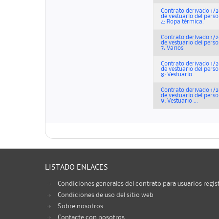
Contrato derivado 1/2
de vestuario del perso
4: Ropa térmica.
Contrato derivado 1/2
de vestuario del perso
7: Varios
Contrato derivado 1/2
de vestuario del perso
8: Vestuario ...
Contrato derivado 1/2
de vestuario del perso
9: Vestuario ...
LISTADO ENLACES
Condiciones generales del contrato para usuarios regis
Condiciones de uso del sitio web
Sobre nosotros
Contacte con nosotros