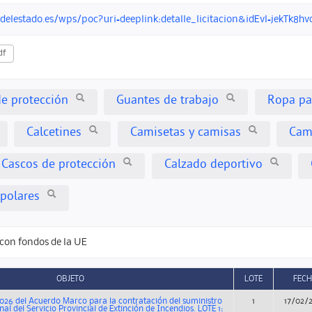
ndelestado.es/wps/poc?uri=deeplink:detalle_licitacion&idEvl=jek
df
e protección
Guantes de trabajo
Ropa pa
Calcetines
Camisetas y camisas
Cam
Cascos de protección
Calzado deportivo
polares
con fondos de la UE
OBJETO
LOTE
FEC
026 del Acuerdo Marco para la contratación del suministro
1
17/02/
nal del Servicio Provincial de Extinción de Incendios. LOTE 1: