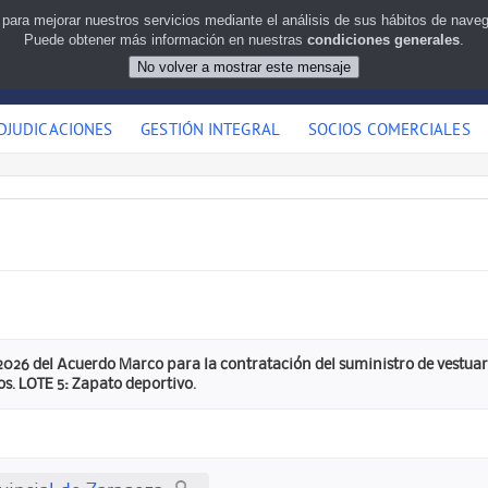
 para mejorar nuestros servicios mediante el análisis de sus hábitos de nav
Puede obtener más información en nuestras
condiciones generales
.
DJUDICACIONES
GESTIÓN INTEGRAL
SOCIOS COMERCIALES
026 del Acuerdo Marco para la contratación del suministro de vestuari
s. LOTE 5: Zapato deportivo.