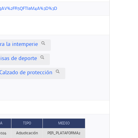
Tk8hvqAV%2FR5QFTlaM4A%3D%3D
ra la intemperie
isas de deporte
Calzado de protección
HA
TIPO
MEDIO
2026
Adjudicación
PER_PLATAFORMA2