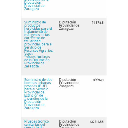
Diputación
Provincial de
Zaragoza
Suministro de
Diputación
29874,8
productos
Provincial de
herbicidas para el
Zaragoza
tratamiento de
márgenes de las
carreteras de
titularidad
provincial, para el
Servicio de
Recursos Agrarios,
Vías e
Infraestructuras
de la Diputación
Provincial de
Zaragoza.
Suministro de dos
Diputación
899148
bombas urbanas
Provincial de
pesadas (BUP)
Zaragoza
para el Servicio
Provincial de
Extinción de
Incendios de la
Diputación
Provincial de
Zaragoza.
Pruebas técnico
Diputación
122713,58
sanitarias del
Provincial de
concierto de
Zaragoza