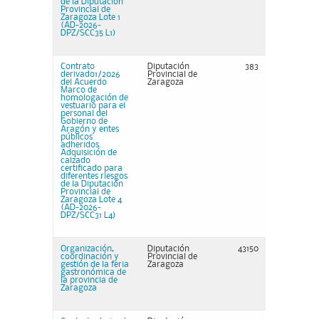
de la Diputación
Provincial de
Zaragoza Lote 1
(AD-2026-
DPZ/SCC35 L1)
Contrato
Diputación
383
derivado1/2026
Provincial de
del Acuerdo
Zaragoza
Marco de
homologación de
vestuario para el
personal del
Gobierno de
Aragón y entes
públicos
adheridos.
Adquisición de
calzado
certificado para
diferentes riesgos
de la Diputación
Provincial de
Zaragoza Lote 4
(AD-2026-
DPZ/SCC31 L4)
Organización,
Diputación
43150
coordinación y
Provincial de
gestión de la feria
Zaragoza
gastronómica de
la provincia de
Zaragoza