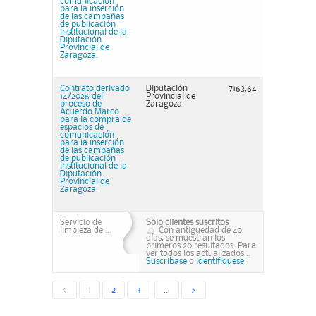
comunicación
para la inserción
de las campañas
de publicación
institucional de la
Diputación
Provincial de
Zaragoza.
Contrato derivado
Diputación
7163,64
14/2026 del
Provincial de
proceso de
Zaragoza
Acuerdo Marco
para la compra de
espacios de
comunicación
para la inserción
de las campañas
de publicación
institucional de la
Diputación
Provincial de
Zaragoza.
Servicio de
Solo clientes suscritos
limpieza de ...
Con antiguedad de 40
días, se muestran los
primeros 20 resultados. Para
ver todos los actualizados...
Suscribase
o
identifiquese.
<
1
2
3
...
>