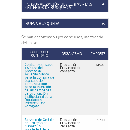
PERSONALIZACIÓN DE ALERTAS - MIS
CRITERIOS DE BÚSQUEDA
NUEVA BÚSQUEDA
Se han encontrado 1.801 concursos, mostrando
del 1 al 20.
OBJETO DEL
ORGANISMO
IMPORTE
CONTRATO
Contrato derivado
Diputación
1450,5
19/2026 del
Provincial de
proceso de
Zaragoza
Acuerdo Marco
para la compra de
espacios de
comunicación
para la inserción
de las campañas
de publicación
institucional de la
Diputación
Provincial de
Zaragoza.
Servicio de Gestión
Diputación
49400
del Torreón de
Provincial de
Navardún,
Zaragoza
propiedad de la