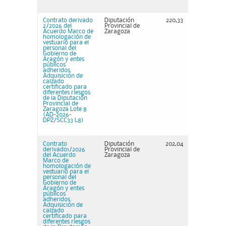
Contrato derivado
Diputación
220,33
2/2026 del
Provincial de
Acuerdo Marco de
Zaragoza
homologación de
vestuario para el
personal del
Gobierno de
Aragón y entes
públicos
adheridos.
Adquisición de
calzado
certificado para
diferentes riesgos
de la Diputación
Provincial de
Zaragoza Lote 8
(AD-2026-
DPZ/SCC33 L8)
Contrato
Diputación
202,04
derivado1/2026
Provincial de
del Acuerdo
Zaragoza
Marco de
homologación de
vestuario para el
personal del
Gobierno de
Aragón y entes
públicos
adheridos.
Adquisición de
calzado
certificado para
diferentes riesgos