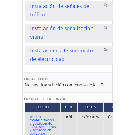
Instalación de señales de
tráfico
Instalación de señalización
viaria
Instalaciones de suministro
de electricidad
FINANCIACION
No hay financiación con fondos de la UE
CONTRATOS RELACIONADOS
OBJETO
LOTE
FECHA
TIPO
Mejora,
n/d
13/11/2025
Concurso
P
modernización
y dotación de
infraestructuras
y servicios en
polígonos,