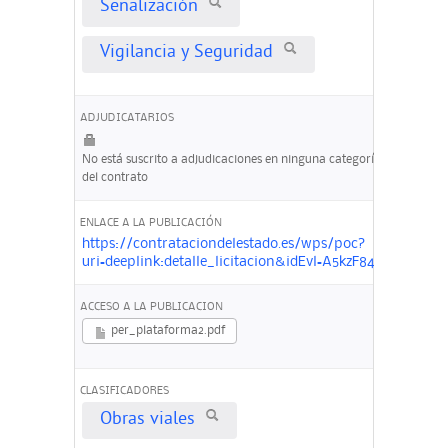
Señalización
Vigilancia y Seguridad
ADJUDICATARIOS
No está suscrito a adjudicaciones en ninguna categoría
del contrato
ENLACE A LA PUBLICACIÓN
https://contrataciondelestado.es/wps/poc?
uri=deeplink:detalle_licitacion&idEvl=A5kzF84WnpH
ACCESO A LA PUBLICACION
per_plataforma2.pdf
CLASIFICADORES
Obras viales