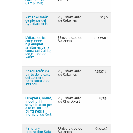
camino rural
Pulpis
Camp Roig
Pintar el salón
Ayuntamiento
2290
de plenos del
de Cabanes
Ayuntamiento.
Millora de les
Universidad de
39999,87
condicions
Valencia
higièniques i
sanitàries de la
cuina del Col·legi
Major Rector
Peset.
Adecuación de
Ayuntamiento
23537,91
parte de la casa
de Cabanes
del conserje
para aulario de
infantil.
Llimpiesa, vallat,
Ayuntamiento
19754
mobiliari i
de Chert/Xert
senyalització per
a la millora de
punts nets al
municipi de Xert
Pintura y
Universidad de
9505,59
reparación Sala
Valencia