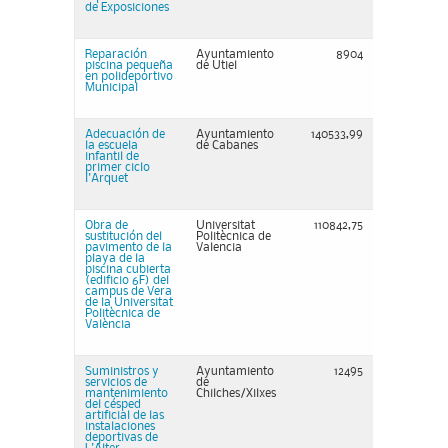
de Exposiciones
Reparación
Ayuntamiento
8904
piscina pequeña
de Utiel
en polideportivo
Municipal
Adecuación de
Ayuntamiento
140533,99
la escuela
de Cabanes
infantil de
primer ciclo
l'Arquet
Obra de
Universitat
110842,75
sustitución del
Politècnica de
pavimento de la
Valencia
playa de la
piscina cubierta
(edificio 6F) del
campus de Vera
de la Universitat
Politècnica de
València
Suministros y
Ayuntamiento
12495
servicios de
de
mantenimiento
Chilches/Xilxes
del césped
artificial de las
instalaciones
deportivas de