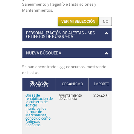
Saneamiento y Regadío e Instalaciones y
Mantenimientos.
VER MI SELECCIÓN
PERSONALIZACIÓN DE ALERTAS - MIS
CRITERIOS DE BÚSQUEDA
NUEVA BÚSQUEDA
Se han encontrado 1.655 concursos, mostrando
del 1 al 20.
OBJETO DEL
ORGANISMO
IMPORTE
CONTRATO
Obras de
Ayuntamiento
330640,51
rehabilitación de
de Valencia
la cubierta del
edificio
municipal del
parque de
Marchalenes,
conocido como
Antiguas
Cocheras.-