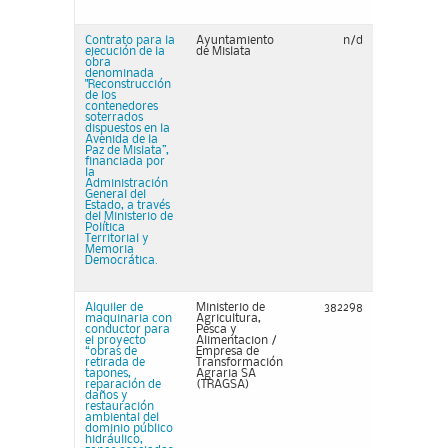
Contrato para la
Ayuntamiento
n/d
ejecución de la
de Mislata
obra
denominada
"Reconstrucción
de los
contenedores
soterrados
dispuestos en la
Avenida de la
Paz de Mislata”,
financiada por
la
Administración
General del
Estado, a través
del Ministerio de
Política
Territorial y
Memoria
Democrática.
Alquiler de
Ministerio de
382298
maquinaria con
Agricultura,
conductor para
Pesca y
el proyecto
Alimentacion /
“obras de
Empresa de
retirada de
Transformación
tapones,
Agraria SA
reparación de
(TRAGSA)
daños y
restauración
ambiental del
dominio público
hidráulico,