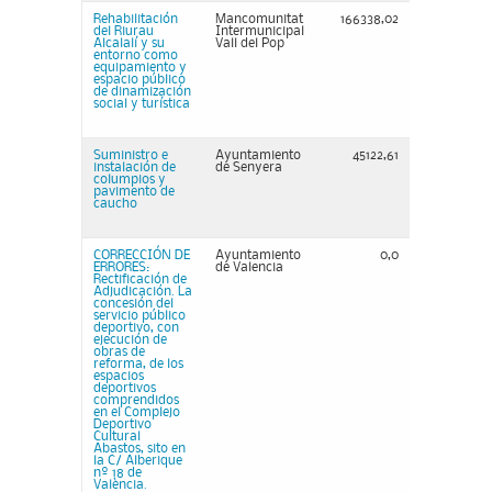
Rehabilitación
Mancomunitat
166338,02
del Riurau
Intermunicipal
Alcalalí y su
Vall del Pop
entorno como
equipamiento y
espacio público
de dinamización
social y turística
Suministro e
Ayuntamiento
45122,61
instalación de
de Senyera
columpios y
pavimento de
caucho
CORRECCIÓN DE
Ayuntamiento
0,0
ERRORES:
de Valencia
Rectificación de
Adjudicación. La
concesión del
servicio público
deportivo, con
ejecución de
obras de
reforma, de los
espacios
deportivos
comprendidos
en el Complejo
Deportivo
Cultural
Abastos, sito en
la C/ Alberique
nº 18 de
València.