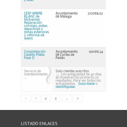
L'Alter
CEIP ARBRE
Ayuntamiento
372098,52
BLANC de
de Málaga
Mutxamel,
Reparación
cornisas, pistas
deportivas y
zonas exteriores
y reforma de
aseos
Consolidación
Ayuntamiento
150199,34
Castillo Pileta
de Cortes de
Fase II
Pallás
Servicio de
Solo clientes suscritos
mantenimiento
Con antiguedad de 40 días,
...
se muestran los primeros 20
resultados. Para ver todos los
actualizados...
Suscribase
o
identifiquese.
<
1
2
3
...
>
LISTADO ENLACES