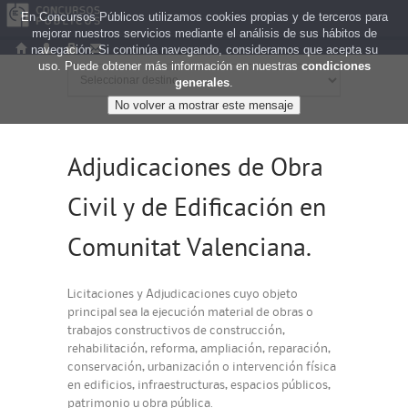
En Concursos Públicos utilizamos cookies propias y de terceros para
mejorar nuestros servicios mediante el análisis de sus hábitos de
navegación. Si continúa navegando, consideramos que acepta su
uso. Puede obtener más información en nuestras
condiciones
generales
.
Adjudicaciones de Obra
Civil y de Edificación en
Comunitat Valenciana.
Licitaciones y Adjudicaciones cuyo objeto
principal sea la ejecución material de obras o
trabajos constructivos de construcción,
rehabilitación, reforma, ampliación, reparación,
conservación, urbanización o intervención física
en edificios, infraestructuras, espacios públicos,
patrimonio u obra pública.