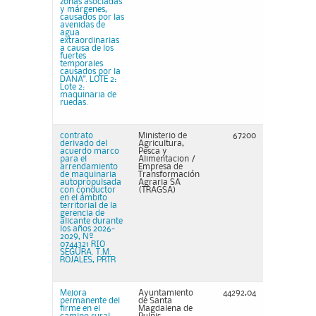
zonas asociadas
y márgenes,
causados por las
avenidas de
agua
extraordinarias
a causa de los
fuertes
temporales
causados por la
DANA". LOTE 2:
Lote 2:
maquinaria de
ruedas.
contrato
Ministerio de
67200
derivado del
Agricultura,
acuerdo marco
Pesca y
para el
Alimentacion /
arrendamiento
Empresa de
de maquinaria
Transformación
autopropulsada
Agraria SA
con conductor
(TRAGSA)
en el ámbito
territorial de la
gerencia de
alicante durante
los años 2026-
2029, Nº
0744321 RIO
SEGURA. T.M.
ROJALES, PRTR
Mejora
Ayuntamiento
44292,04
permanente del
de Santa
firme en el
Magdalena de