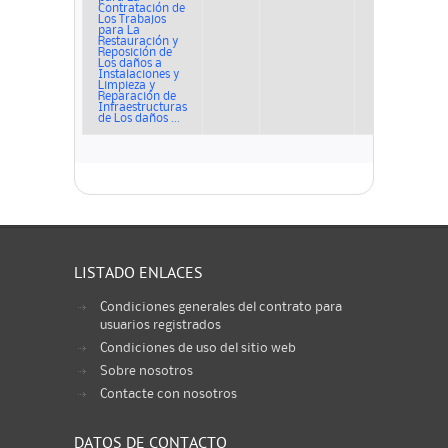
Contratación de
Los Trabajos
para La
Restauración y
Reposición de
Los daños a
Instalaciones y
Limpieza y
Reparación de
Infraestructuras
de Los daños ...
LISTADO ENLACES
Condiciones generales del contrato para
usuarios registrados
Condiciones de uso del sitio web
Sobre nosotros
Contacte con nosotros
DATOS DE CONTACTO