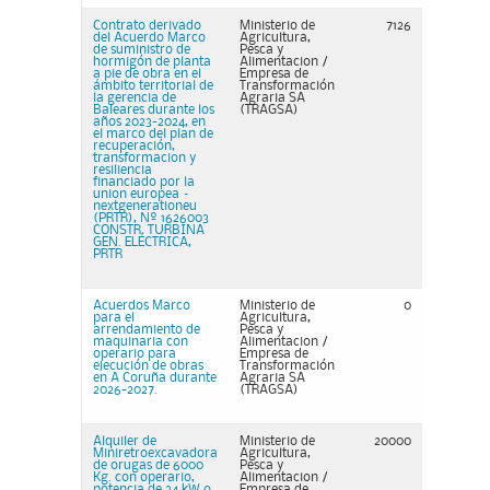
Contrato derivado
Ministerio de
7126
del Acuerdo Marco
Agricultura,
de suministro de
Pesca y
hormigón de planta
Alimentacion /
a pie de obra en el
Empresa de
ámbito territorial de
Transformación
la gerencia de
Agraria SA
Baleares durante los
(TRAGSA)
años 2023-2024, en
el marco del plan de
recuperación,
transformacion y
resiliencia
financiado por la
union europea –
nextgenerationeu
(PRTR), Nº 1626003
CONSTR. TURBINA
GEN. ELÉCTRICA,
PRTR
Acuerdos Marco
Ministerio de
0
para el
Agricultura,
arrendamiento de
Pesca y
maquinaria con
Alimentacion /
operario para
Empresa de
ejecución de obras
Transformación
en A Coruña durante
Agraria SA
2026-2027.
(TRAGSA)
Alquiler de
Ministerio de
20000
Miniretroexcavadora
Agricultura,
de orugas de 6000
Pesca y
Kg. con operario,
Alimentacion /
potencia de 34 kW o
Empresa de