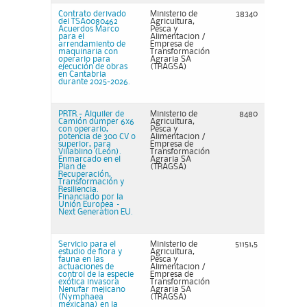
Contrato derivado
Ministerio de
38340
del TSA0080462
Agricultura,
Acuerdos Marco
Pesca y
para el
Alimentacion /
arrendamiento de
Empresa de
maquinaria con
Transformación
operario para
Agraria SA
ejecución de obras
(TRAGSA)
en Cantabria
durante 2025-2026.
PRTR.- Alquiler de
Ministerio de
8480
Camión dumper 6x6
Agricultura,
con operario,
Pesca y
potencia de 300 CV o
Alimentacion /
superior, para
Empresa de
Villablino (León).
Transformación
Enmarcado en el
Agraria SA
Plan de
(TRAGSA)
Recuperación,
Transformación y
Resiliencia.
Financiado por la
Unión Europea –
Next Generation EU.
Servicio para el
Ministerio de
51151,5
estudio de flora y
Agricultura,
fauna en las
Pesca y
actuaciones de
Alimentacion /
control de la especie
Empresa de
exótica invasora
Transformación
Nenufar mejicano
Agraria SA
(Nymphaea
(TRAGSA)
mexicana) en la