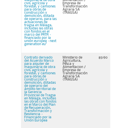
Maquinaria de obra
Alimentacion /
civil, agrícola y
Empresa de
forestal, y camiones
Transformación
para obras de
Agraria SA
construcción y
(TRAGSA)
demolición, dotada
de operario, para las
actuaciones de
tragsa en Málaga,
incluidas las obras
con fondos en el
marco del PRTR –
financiado por la
unión europea –next
generation eu"
Contrato derivado
Ministerio de
85190
del Acuerdo Marco
Agricultura,
para alquiler de
Pesca y
maquinaria de obra
Alimentacion /
civil, agrícola y
Empresa de
forestal, y camiones
Transformación
para obras de
Agraria SA
construcción y
(TRAGSA)
demolición, dotadas
de operario del
ámbito territorial de
la Gerencia
Provincial de Tragsa
en Málaga, incluidas
las obras con fondos
en el Marco del Plan
de Recuperación,
Transformación y
Resiliencia –
Financiado por la
Unión Europea