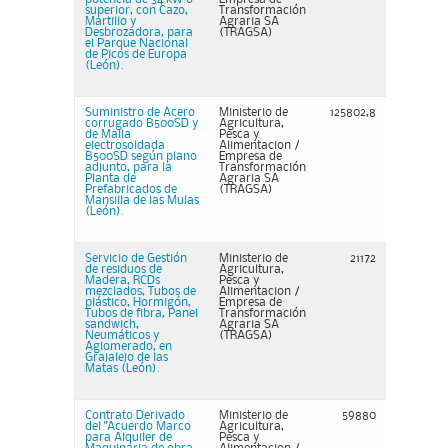
superior, con Cazo,
Transformación
Martillo y
Agraria SA
Desbrozadora, para
(TRAGSA)
el Parque Nacional
de Picos de Europa
(León).
Suministro de Acero
Ministerio de
125802,8
corrugado B500SD y
Agricultura,
de Malla
Pesca y
electrosoldada
Alimentacion /
B500SD según plano
Empresa de
adjunto, para la
Transformación
Planta de
Agraria SA
Prefabricados de
(TRAGSA)
Mansilla de las Mulas
(León).
Servicio de Gestión
Ministerio de
21172
de residuos de
Agricultura,
Madera, RCDs
Pesca y
mezclados, Tubos de
Alimentacion /
plástico, Hormigón,
Empresa de
Tubos de fibra, Panel
Transformación
sandwich,
Agraria SA
Neumáticos y
(TRAGSA)
Aglomerado, en
Grajalejo de las
Matas (León).
Contrato Derivado
Ministerio de
59880
del "Acuerdo Marco
Agricultura,
para Alquiler de
Pesca y