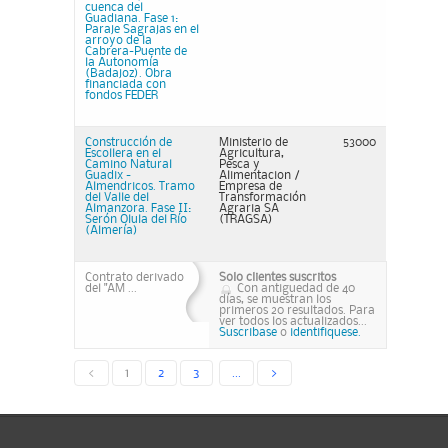
cuenca del
Guadiana. Fase 1:
Paraje Sagrajas en el
arroyo de la
Cabrera-Puente de
la Autonomía
(Badajoz). Obra
financiada con
fondos FEDER
Construcción de
Ministerio de
53000
Escollera en el
Agricultura,
Camino Natural
Pesca y
Guadix -
Alimentacion /
Almendricos. Tramo
Empresa de
del Valle del
Transformación
Almanzora. Fase II:
Agraria SA
Serón Olula del Río
(TRAGSA)
(Almería)
Contrato derivado
Solo clientes suscritos
del "AM ...
Con antiguedad de 40
días, se muestran los
primeros 20 resultados. Para
ver todos los actualizados...
Suscribase
o
identifiquese.
<
1
2
3
...
>