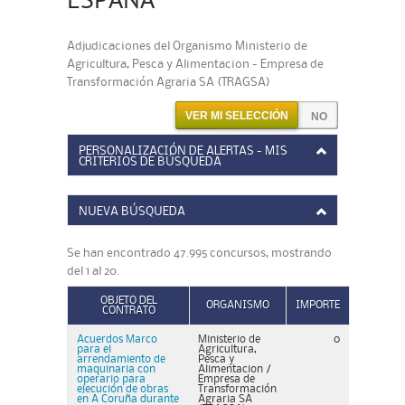
ESPAÑA
Adjudicaciones del Organismo Ministerio de
Agricultura, Pesca y Alimentacion - Empresa de
Transformación Agraria SA (TRAGSA)
VER MI SELECCIÓN
PERSONALIZACIÓN DE ALERTAS - MIS
CRITERIOS DE BÚSQUEDA
NUEVA BÚSQUEDA
Se han encontrado 47.995 concursos, mostrando
del 1 al 20.
OBJETO DEL
ORGANISMO
IMPORTE
CONTRATO
Acuerdos Marco
Ministerio de
0
para el
Agricultura,
arrendamiento de
Pesca y
maquinaria con
Alimentacion /
operario para
Empresa de
ejecución de obras
Transformación
en A Coruña durante
Agraria SA