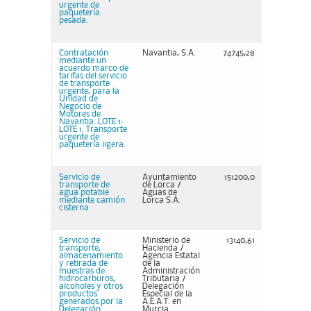
urgente de
paquetería
pesada.
Contratación
Navantia, S.A.
74745,28
mediante un
acuerdo marco de
tarifas del servicio
de transporte
urgente, para la
Unidad de
Negocio de
Motores de
Navantia. LOTE 1:
LOTE 1. Transporte
urgente de
paquetería ligera.
Servicio de
Ayuntamiento
151200,0
transporte de
de Lorca /
agua potable
Aguas de
mediante camión
Lorca S.A.
cisterna
Servicio de
Ministerio de
13140,61
transporte,
Hacienda /
almacenamiento
Agencia Estatal
y retirada de
de la
muestras de
Administración
hidrocarburos,
Tributaria /
alcoholes y otros
Delegación
productos
Especial de la
generados por la
A.E.A.T. en
Delegación
Murcia