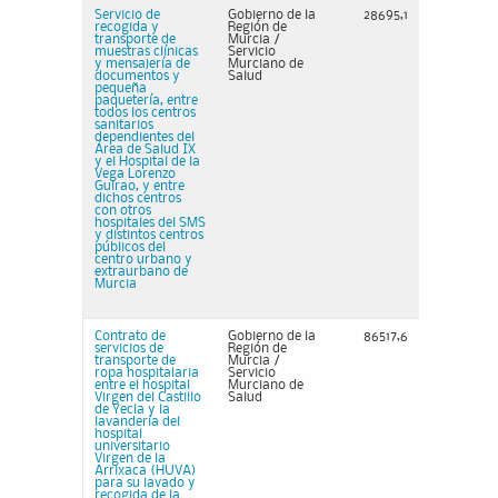
Servicio de
Gobierno de la
28695,1
recogida y
Región de
transporte de
Murcia /
muestras clínicas
Servicio
y mensajería de
Murciano de
documentos y
Salud
pequeña
paquetería, entre
todos los centros
sanitarios
dependientes del
Área de Salud IX
y el Hospital de la
Vega Lorenzo
Guirao, y entre
dichos centros
con otros
hospitales del SMS
y distintos centros
públicos del
centro urbano y
extraurbano de
Murcia
Contrato de
Gobierno de la
86517,6
servicios de
Región de
transporte de
Murcia /
ropa hospitalaria
Servicio
entre el hospital
Murciano de
Virgen del Castillo
Salud
de Yecla y la
lavandería del
hospital
universitario
Virgen de la
Arrixaca (HUVA)
para su lavado y
recogida de la