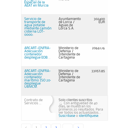
Especial de la
AEAT en Murcia
Servicio de
Ayuntamiento
302400
transporte de
de Lorca /
EUR
agua potable
Aguas de
mediante camión
Lorca S.A.
cisterna LOT-
0000:
ARCART-JINFRA-
Ministerio de
20661,16
Adecuación
Defensa /
contenedor
Intendente de
despliegue EOB. .
Cartagena
ARCART-JINFRA-
Ministerio de
33057,85
Adecuación
Defensa /
contenedor
Intendente de
marítimo ISO 20`
Cartagena
despliegue
UBMCM.
Contrato de
Solo clientes suscritos
Servicios ...
Con antiguedad de 40
días, se muestran los
primeros 20 resultados. Para
ver todos los actualizados...
Suscribase
o
identifiquese.
<
1
2
3
...
>