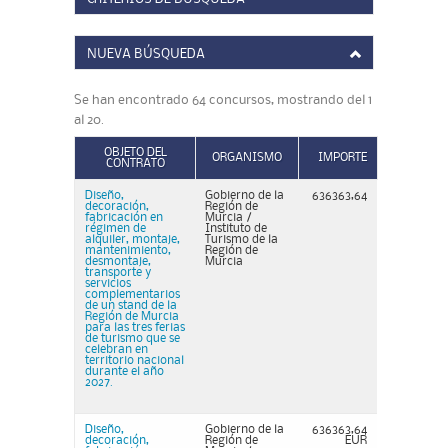
NUEVA BÚSQUEDA
Se han encontrado 64 concursos, mostrando del 1
al 20.
OBJETO DEL
ORGANISMO
IMPORTE
CONTRATO
Diseño,
Gobierno de la
636363,64
decoración,
Región de
fabricación en
Murcia /
régimen de
Instituto de
alquiler, montaje,
Turismo de la
mantenimiento,
Región de
desmontaje,
Murcia
transporte y
servicios
complementarios
de un stand de la
Región de Murcia
para las tres ferias
de turismo que se
celebran en
territorio nacional
durante el año
2027.
Diseño,
Gobierno de la
636363,64
decoración,
Región de
EUR