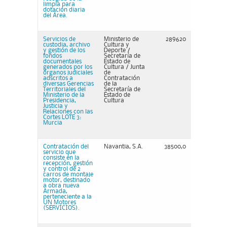
limpia para
dotación diaria
del Área.
Servicios de
Ministerio de
289620
custodia, archivo
Cultura y
y gestión de los
Deporte /
fondos
Secretaría de
documentales
Estado de
generados por los
Cultura / Junta
órganos judiciales
de
adscritos a
Contratación
diversas Gerencias
de la
Territoriales del
Secretaría de
Ministerio de la
Estado de
Presidencia,
Cultura
Justicia y
Relaciones con las
Cortes LOTE 3:
Murcia
Contratación del
Navantia, S.A.
38500,0
servicio que
consiste en la
recepción, gestión
y control de 2
carros de montaje
motor, destinado
a obra nueva
Armada,
perteneciente a la
UN Motores
(SERVICIOS).