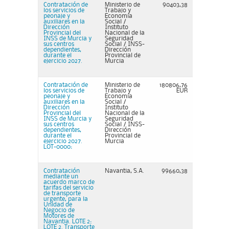
Contratación de
Ministerio de
90403,38
los servicios de
Trabajo y
peonaje y
Economía
auxiliares en la
Social /
Dirección
Instituto
Provincial del
Nacional de la
INSS de Murcia y
Seguridad
sus centros
Social / INSS-
dependientes,
Dirección
durante el
Provincial de
ejercicio 2027.
Murcia
Contratación de
Ministerio de
180806,76
los servicios de
Trabajo y
EUR
peonaje y
Economía
auxiliares en la
Social /
Dirección
Instituto
Provincial del
Nacional de la
INSS de Murcia y
Seguridad
sus centros
Social / INSS-
dependientes,
Dirección
durante el
Provincial de
ejercicio 2027.
Murcia
LOT-0000:
Contratación
Navantia, S.A.
99660,38
mediante un
acuerdo marco de
tarifas del servicio
de transporte
urgente, para la
Unidad de
Negocio de
Motores de
Navantia. LOTE 2:
LOTE 2. Transporte