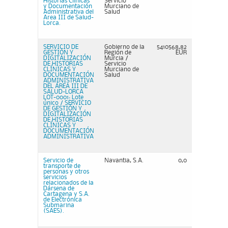
Historias Clinicas
Servicio
y Documentación
Murciano de
Administrativa del
Salud
Area III de Salud-
Lorca.
SERVICIO DE
Gobierno de la
5410568,82
GESTIÓN Y
Región de
EUR
DIGITALIZACIÓN
Murcia /
DE HISTORIAS
Servicio
CLÍNICAS Y
Murciano de
DOCUMENTACIÓN
Salud
ADMINISTRATIVA
DEL ÁREA III DE
SALUD-LORCA
LOT-0001: Lote
único / SERVICIO
DE GESTIÓN Y
DIGITALIZACIÓN
DE HISTORIAS
CLÍNICAS Y
DOCUMENTACIÓN
ADMINISTRATIVA
Servicio de
Navantia, S.A.
0,0
transporte de
personas y otros
servicios
relacionados de la
Dársena de
Cartagena y S.A.
de Electrónica
Submarina
(SAES).