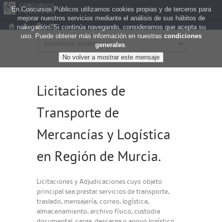
En Concursos Públicos utilizamos cookies propias y de terceros para
mejorar nuestros servicios mediante el análisis de sus hábitos de
navegación. Si continúa navegando, consideramos que acepta su
uso. Puede obtener más información en nuestras
condiciones
generales
.
Licitaciones de
Transporte de
Mercancías y Logística
en Región de Murcia.
Licitaciones y Adjudicaciones cuyo objeto
principal sea prestar servicios de transporte,
traslado, mensajería, correo, logística,
almacenamiento, archivo físico, custodia
documental, carga, descarga o apoyo logístico.