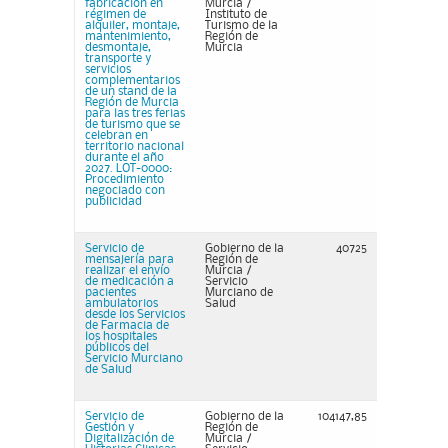
fabricación en
Murcia /
régimen de
Instituto de
alquiler, montaje,
Turismo de la
mantenimiento,
Región de
desmontaje,
Murcia
transporte y
servicios
complementarios
de un stand de la
Región de Murcia
para las tres ferias
de turismo que se
celebran en
territorio nacional
durante el año
2027. LOT-0000:
Procedimiento
negociado con
publicidad
Servicio de
Gobierno de la
40725
mensajería para
Región de
realizar el envío
Murcia /
de medicación a
Servicio
pacientes
Murciano de
ambulatorios
Salud
desde los Servicios
de Farmacia de
los hospitales
públicos del
Servicio Murciano
de Salud
Servicio de
Gobierno de la
104147,85
Gestión y
Región de
Digitalización de
Murcia /