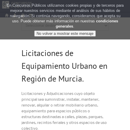
En Concursos Públicos utilizamos cookies propias y de terceros para
mejorar nuestros servicios mediante el análisis de sus hábitos de
navegación. Si continúa navegando, consideramos que acepta su
uso. Puede obtener más información en nuestras
condiciones
generales
.
Licitaciones de
Equipamiento Urbano en
Región de Murcia.
Licitaciones y Adjudicaciones cuyo objeto
principal sea suministrar, instalar, mantener,
renovar, alquilar o retirar mobiliario urbano,
equipamiento para espacios públicos o
estructuras destinadas a calles, plazas, parques,
jardines, recintos feriales y otros espacios de uso
colectivo.