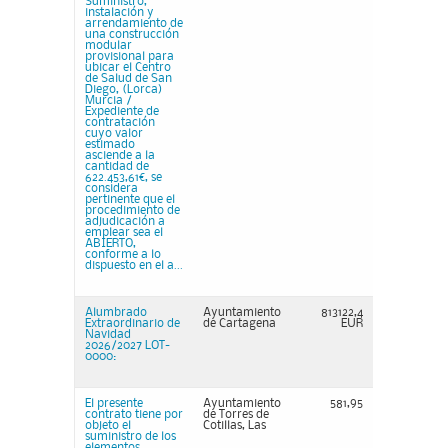
Suministro,
instalación y
arrendamiento de
una construcción
modular
provisional para
ubicar el Centro
de Salud de San
Diego, (Lorca)
Murcia /
Expediente de
contratación
cuyo valor
estimado
asciende a la
cantidad de
622.453,61€, se
considera
pertinente que el
procedimiento de
adjudicación a
emplear sea el
ABIERTO,
conforme a lo
dispuesto en el a...
Alumbrado
Ayuntamiento
813122,4
Extraordinario de
de Cartagena
EUR
Navidad
2026/2027 LOT-
0000:
El presente
Ayuntamiento
581,95
contrato tiene por
de Torres de
objeto el
Cotillas, Las
suministro de los
elementos