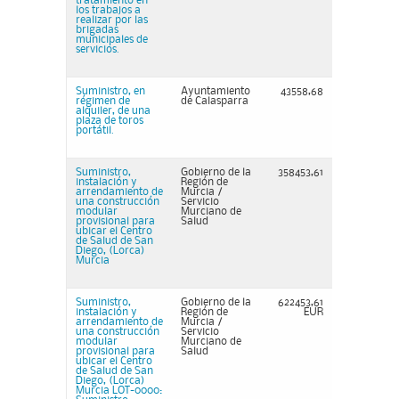
tratamiento en
los trabajos a
realizar por las
brigadas
municipales de
servicios.
Suministro, en
Ayuntamiento
43558,68
régimen de
de Calasparra
alquiler, de una
plaza de toros
portátil.
Suministro,
Gobierno de la
358453,61
instalación y
Región de
arrendamiento de
Murcia /
una construcción
Servicio
modular
Murciano de
provisional para
Salud
ubicar el Centro
de Salud de San
Diego, (Lorca)
Murcia
Suministro,
Gobierno de la
622453,61
instalación y
Región de
EUR
arrendamiento de
Murcia /
una construcción
Servicio
modular
Murciano de
provisional para
Salud
ubicar el Centro
de Salud de San
Diego, (Lorca)
Murcia LOT-0000: