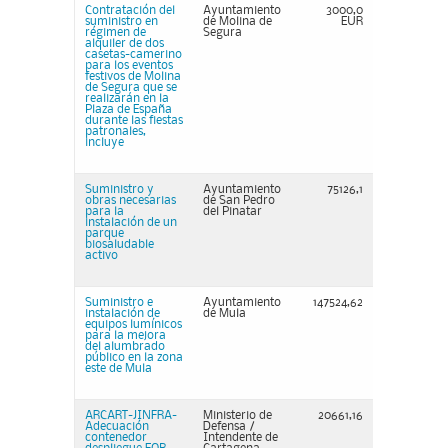
Contratación del
Ayuntamiento
3000,0
suministro en
de Molina de
EUR
régimen de
Segura
alquiler de dos
casetas-camerino
para los eventos
festivos de Molina
de Segura que se
realizarán en la
Plaza de España
durante las fiestas
patronales,
incluye
Suministro y
Ayuntamiento
75126,1
obras necesarias
de San Pedro
para la
del Pinatar
instalación de un
parque
biosaludable
activo
Suministro e
Ayuntamiento
147524,62
instalación de
de Mula
equipos lumínicos
para la mejora
del alumbrado
público en la zona
este de Mula
ARCART-JINFRA-
Ministerio de
20661,16
Adecuación
Defensa /
contenedor
Intendente de