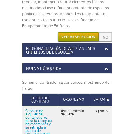
renovar, mantener o retirar elementos físicos
destinados al uso o funcionamiento de espacios
públicos o servicios urbanos. Los recipientes de
uso doméstico o interior se clasificarán en
Equipamiento de Edificios.
VER MI SELECCIÓN
PERSONALIZACIÓN DE ALERTAS - MIS
CRITERIOS DE BÚSQUEDA
NUEVA BÚSQUEDA
Se han encontrado 164 concursos, mostrando del
1 al 20.
OBJETO DEL
ORGANISMO
IMPORTE
CONTRATO
Servicio de
Ayuntamiento
34710,74
alquiler de
de Cieza
contenedores
para la recogida
de escombros y
su retirada a
planta de