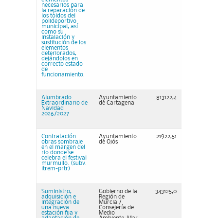
necesarios para
la reparación de
los toldos del
polideportivo
municipal, así
como su
instalación y
sustitución de los
elementos
deteriorados,
dejándolos en
correcto estado
de
funcionamiento.
Alumbrado
Ayuntamiento
813122,4
Extraordinario de
de Cartagena
Navidad
2026/2027
Contratación
Ayuntamiento
21922,51
obras sombraje
de Ojós
en el margen del
rio donde se
celebra el festival
murmullo. (subv.
itrem-prtr)
Suministro,
Gobierno de la
343125,0
adquisición e
Región de
integración de
Murcia /
una nueva
Consejería de
estación fija y
Medio