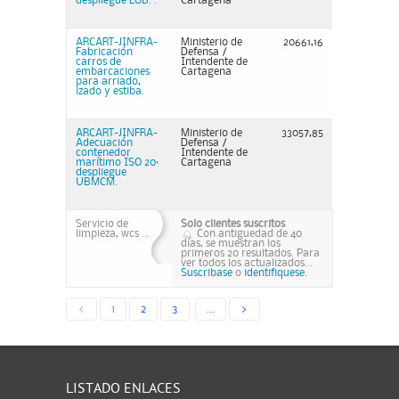
despliegue EOB. .
Cartagena
ARCART-JINFRA-
Ministerio de
20661,16
Fabricación
Defensa /
carros de
Intendente de
embarcaciones
Cartagena
para arriado,
izado y estiba.
ARCART-JINFRA-
Ministerio de
33057,85
Adecuación
Defensa /
contenedor
Intendente de
marítimo ISO 20`
Cartagena
despliegue
UBMCM.
Servicio de
Solo clientes suscritos
limpieza, wcs ...
Con antiguedad de 40
días, se muestran los
primeros 20 resultados. Para
ver todos los actualizados...
Suscribase
o
identifiquese.
<
1
2
3
...
>
LISTADO ENLACES