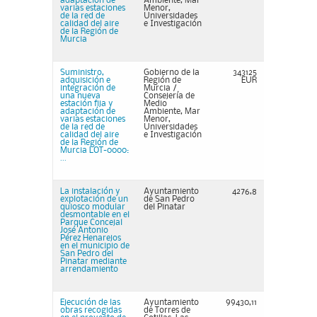
adaptación de
Ambiente, Mar
varias estaciones
Menor,
de la red de
Universidades
calidad del aire
e Investigación
de la Región de
Murcia
Suministro,
Gobierno de la
343125
adquisición e
Región de
EUR
integración de
Murcia /
una nueva
Consejería de
estación fija y
Medio
adaptación de
Ambiente, Mar
varias estaciones
Menor,
de la red de
Universidades
calidad del aire
e Investigación
de la Región de
Murcia LOT-0000:
...
La instalación y
Ayuntamiento
4276,8
explotación de un
de San Pedro
quiosco modular
del Pinatar
desmontable en el
Parque Concejal
José Antonio
Pérez Henarejos
en el municipio de
San Pedro del
Pinatar mediante
arrendamiento
Ejecución de las
Ayuntamiento
99430,11
obras recogidas
de Torres de