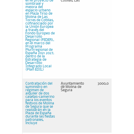
en el proyecto de
Cotillas, Las
sombraje y
mejora del
espacio urbano
en Plaza Tirso de
Molina de Las
Torres de Cotillas,
cofinanciado por
la Unión Europea
a través del
Fondo Europeo de
Desarrollo
Regional (FEDER),
en el marco del
Programa
Plurirregional de
España 2021 2027,
dentro de la
Estrategia de
Desarrollo
Integrado Local
(Plan EDIL)
Contratación del
Ayuntamiento
3000,0
suministro en
de Molina de
régimen de
Segura
alquiler de dos
casetas-camerino
para los eventos
festivos de Molina
de Segura que se
realizarán en la
Plaza de España
durante las fiestas
patronales,
incluye