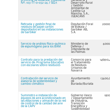
provincia de Albacete. Expediente
Ganadería y
Nº: 103-TT-0-032-26 / SE27.
Desarrollo Rural
/ Gestión
Ambiental de
Castilla-La
Mancha, S.A.,
(GEACAM)
Retirada y gestión final de
Diputación Foral
2000
residuos de papel cartón
de Bizkaia /
depositados en las instalaciones
Garbiker AB,
de Garbiker
S.A.
Servicio de análisis físico-químico
Ministerio de
6000
de espumógeno para los BAM.
Defensa /
Intendente de
las Palmas
Contrato para la prestación del
Consorcio para
149810,
servicio de: Programa Educativo
el Tratamiento
con escolares sobre residuosS
de Residuos
Urbanos de
Navarra
Contratación del servicio de
Ayuntamiento
13600,
asesoría de sostenibilidad y
de
cambio climático
Burlada/Burlata
Suministro e instalación de
Gobierno Vasco
180
equipos de aire acondicionado en
/ Departamento
las estaciones y almacén de la red
de Industria,
de control de la calidad del aire
Transición
de la CAPV
Energética y
Sostenibilidad