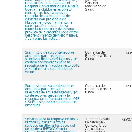
reparación de fachada en el
Servicio
Hospital Universitario La Fuenfría.
Madrileño de
Quedan incluidos en el objeto,
Salud
entre otros, los trabajos de
retirada de los elementos de
cubierta con presencia de
fibrocemento con amianto, la
construcción de una nueva
cubierta de chapa galvanizada
provista de elementos para evitar
desprendimiento de hielo y nieve,
/ así como las actua...
Suministro de 50 contenedores
Comarca del
123
amarillos para recogida
Bajo Cinca/Baix
selectivas de envases ligeros y 50
Cinca
contenedores verdes para la
recogida de la fracción resto LOTE
2: Suministro 50 contenedores
verdes
Suministro de 50 contenedores
Comarca del
123
amarillos para recogida
Bajo Cinca/Baix
selectivas de envases ligeros y 50
Cinca
contenedores verdes para la
recogida de la fracción resto LOTE
1: Suministro de 50 contenedores
amarillos
Servicio para la limpieza de fosas
Junta de Castilla
23513,
sépticas y tratamiento de
La Mancha /
residuos en diferentes bases del
Consejería de
dispositivo INFOCAM en la
Agricultura,