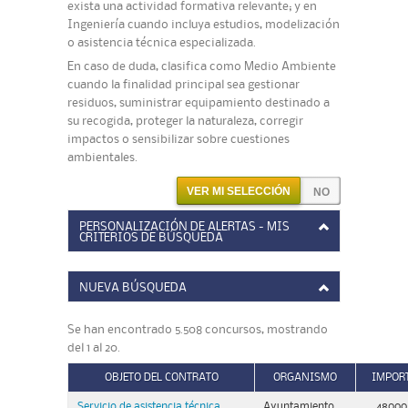
exista una actividad formativa relevante; y en
Ingeniería cuando incluya estudios, modelización
o asistencia técnica especializada.
En caso de duda, clasifica como Medio Ambiente
cuando la finalidad principal sea gestionar
residuos, suministrar equipamiento destinado a
su recogida, proteger la naturaleza, corregir
impactos o sensibilizar sobre cuestiones
ambientales.
VER MI SELECCIÓN
PERSONALIZACIÓN DE ALERTAS - MIS
CRITERIOS DE BÚSQUEDA
NUEVA BÚSQUEDA
Se han encontrado 5.508 concursos, mostrando
del 1 al 20.
OBJETO DEL CONTRATO
ORGANISMO
IMPOR
Servicio de asistencia técnica
Ayuntamiento
48000