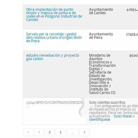
Obra implantación de punto
Ayuntamiento
61983,
limpio y mejora de pintura de
de Caniles
viales en el Polígono Industrial de
Caniles
Serveis per la recollida i gestió
Ayuntamiento
27458,
dels residus urbans d’origen tèxtil
de Piera
de Piera
estudio remediación y proyecto
Ministerio de
8500
gas radon
Asuntos
Económicos y
Transformación
Digital /
Secretaría de
Estado de
Investigación,
Desarrollo e
Innovación /
Instituto de
Salud Carlos III
3304/APOYO/CONTRAINCENDIOS
Solo clientes suscritos
...
Con antiguedad de 40 días
se muestran los primeros 20
resultados. Para ver todos los
actualizados...
Suscribase
o
identifiquese.
<
1
2
3
...
>