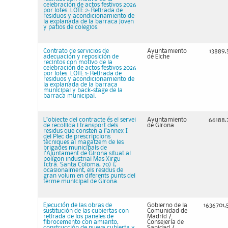
celebración de actos festivos 2026
por lotes. LOTE 2: Retirada de
residuos y acondicionamiento de
la explanada de la barraca joven
y patios de colegios.
Contrato de servicios de
Ayuntamiento
13889,
adecuación y reposición de
de Elche
recintos con motivo de la
celebración de actos festivos 2026
por lotes. LOTE 1: Retirada de
residuos y acondicionamiento de
la explanada de la barraca
municipal y back-stage de la
barraca municipal.
L’objecte del contracte és el servei
Ayuntamiento
66188,
de recollida i transport dels
de Girona
residus que consten a l’annex I
del Plec de prescripcions
tècniques al magatzem de les
brigades municipals de
l’Ajuntament de Girona situat al
polígon industrial Mas Xirgu
(ctra. Santa Coloma, 70) i,
ocasionalment, els residus de
gran volum en diferents punts del
terme municipal de Girona.
Ejecución de las obras de
Gobierno de la
1636701,
sustitución de las cubiertas con
Comunidad de
retirada de los paneles de
Madrid /
fibrocemento con amianto,
Consejería de
construcción de nueva cubierta y
Sanidad /