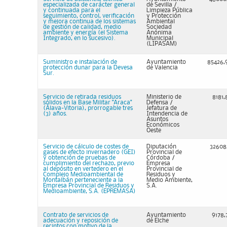
especializada de carácter general
de Sevilla /
y continuada para el
Limpieza Pública
seguimiento, control, verificación
y Protección
y mejora continua de los sistemas
Ambiental
de gestión de calidad, medio
Sociedad
ambiente y energía (el Sistema
Anónima
Integrado, en lo sucesivo).
Municipal
(LIPASAM)
Suministro e instalación de
Ayuntamiento
85426,
protección dunar para la Devesa
de Valencia
Sur.
Servicio de retirada residuos
Ministerio de
8181,
sólidos en la Base Militar "Araca"
Defensa /
(Álava-Vitoria), prorrogable tres
Jefatura de
(3) años.
Intendencia de
Asuntos
Económicos
Oeste
Servicio de cálculo de costes de
Diputación
32608
gases de efecto invernadero (GEI)
Provincial de
y obtención de pruebas de
Córdoba /
cumplimiento del rechazo, previo
Empresa
al depósito en vertedero en el
Provincial de
Complejo Medioambiental de
Residuos y
Montalbán perteneciente a la
Medio Ambiente,
Empresa Provincial de Residuos y
S.A.
Medioambiente, S.A. (EPREMASA)
Contrato de servicios de
Ayuntamiento
9178,
adecuación y reposición de
de Elche
recintos con motivo de la