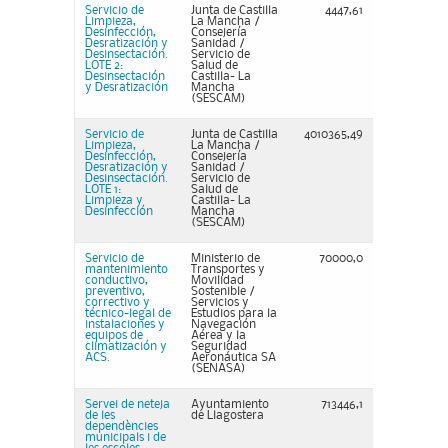
Servicio de
Junta de Castilla
4447,61
Limpieza,
La Mancha /
Desinfección,
Consejería
Desratización y
Sanidad /
Desinsectación.
Servicio de
LOTE 2:
Salud de
Desinsectación
Castilla- La
y Desratización
Mancha
(SESCAM)
Servicio de
Junta de Castilla
4010365,49
Limpieza,
La Mancha /
Desinfección,
Consejería
Desratización y
Sanidad /
Desinsectación.
Servicio de
LOTE 1:
Salud de
Limpieza y
Castilla- La
Desinfección
Mancha
(SESCAM)
Servicio de
Ministerio de
70000,0
mantenimiento
Transportes y
conductivo,
Movilidad
preventivo,
Sostenible /
correctivo y
Servicios y
técnico-legal de
Estudios para la
instalaciones y
Navegación
equipos de
Aérea y la
climatización y
Seguridad
ACS.
Aeronáutica SA
(SENASA)
Servei de neteja
Ayuntamiento
713446,1
de les
de Llagostera
dependències
municipals i de