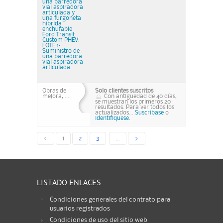
una barredora
vial aspiradora
articulada y
una furgoneta
híbrida
enchufable
Ford Transit
Custom PHEV.
LOTE 1:
Suministro de
una barredora
vial aspiradora
articulada
Obras de
Solo clientes suscritos
mejora, ...
Con antiguedad de 40 días,
se muestran los primeros 20
resultados. Para ver todos los
actualizados...
Suscribase
o
identifiquese.
<
1
2
3
...
>
LISTADO ENLACES
Condiciones generales del contrato para
usuarios registrados
Condiciones de uso del sitio web