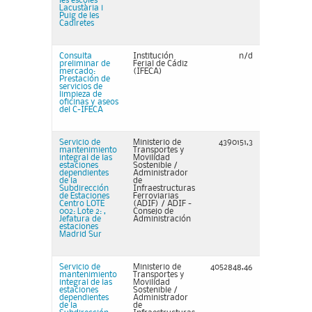
les escoles
Lacustària i
Puig de les
Cadiretes
Consulta
Institución
n/d
preliminar de
Ferial de Cádiz
mercado:
(IFECA)
Prestación de
servicios de
limpieza de
oficinas y aseos
del C-IFECA
Servicio de
Ministerio de
4390151,3
mantenimiento
Transportes y
integral de las
Movilidad
estaciones
Sostenible /
dependientes
Administrador
de la
de
Subdirección
Infraestructuras
de Estaciones
Ferroviarias
Centro LOTE
(ADIF) / ADIF -
002: Lote 2: ,
Consejo de
Jefatura de
Administración
estaciones
Madrid Sur
Servicio de
Ministerio de
4052848,46
mantenimiento
Transportes y
integral de las
Movilidad
estaciones
Sostenible /
dependientes
Administrador
de la
de