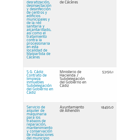
desratización,
de Cáceres
desinsectación
y desinfección
de centros y
edificios
municipales y
de la red
sanitaria y
alcantarillado,
así como el
tratamiento
contra la
procesionaria
en esta
localidad de
Malpartida de
Cáceres
S.G. Cádiz.
Ministerio de
53150,1
Contrato de
Hacienda /
limpieza
Subdelegación
inmuebles
del Gobierno en
Subdelegación
Cádiz
del Gobierno en
Cádiz
Servicio de
Ayuntamiento
18450,0
alquiler de
de Alhendín
maquinaria
para los
trabajos de
reparación,
mantenimiento
y conservación
de instalaciones
del municipio