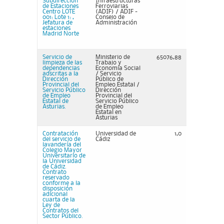
Subdirección
Infraestructuras
de Estaciones
Ferroviarias
Centro LOTE
(ADIF) / ADIF -
001: Lote 1: ,
Consejo de
Jefatura de
Administración
estaciones
Madrid Norte
Servicio de
Ministerio de
65076,88
limpieza de las
Trabajo y
dependencias
Economía Social
adscritas a la
/ Servicio
Dirección
Público de
Provincial del
Empleo Estatal /
Servicio Público
Dirección
de Empleo
Provincial del
Estatal de
Servicio Público
Asturias.
de Empleo
Estatal en
Asturias
Contratación
Universidad de
1,0
del servicio de
Cádiz
lavandería del
Colegio Mayor
Universitario de
la Universidad
de Cádiz.
Contrato
reservado
conforme a la
disposición
adicional
cuarta de la
Ley de
Contratos del
Sector Público.