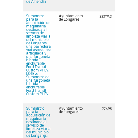
de Alhendín
Suministro
Ayuntamiento
33320,3
para la
de Longares
adquisición de
maquinaria
destinada al
servicio de
limpieza viaria
del municipio
de Longares:
una barredora
vial aspiradora
articulada y
una furgoneta
híbrida
enchufable
Ford Transit
Custom PHEV.
LOTE 2:
Suministro de
una furgoneta
híbrida
enchufable
Ford Transit
Custom PHEV
Suministro
Ayuntamiento
77695
para la
de Longares
adquisición de
maquinaria
destinada al
servicio de
limpieza viaria
del municipio
de Longares: