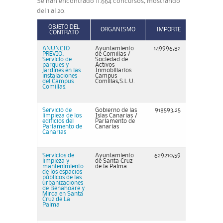
Se han encontrado 11.664 concursos, mostrando
del 1 al 20.
OBJETO DEL
ORGANISMO
IMPORTE
CONTRATO
ANUNCIO
Ayuntamiento
149996,82
PREVIO:
de Comillas /
Servicio de
Sociedad de
parques y
Activos
jardines en las
Inmobiliarios
instalaciones
Campus
del Campus
Comillas,S.L.U.
Comillas.
Servicio de
Gobierno de las
918593,25
limpieza de los
Islas Canarias /
edificios del
Parlamento de
Parlamento de
Canarias
Canarias
Servicios de
Ayuntamiento
629210,59
limpieza y
de Santa Cruz
mantenimiento
de la Palma
de los espacios
públicos de las
urbanizaciones
de Benahoare y
Mirca en Santa
Cruz de La
Palma