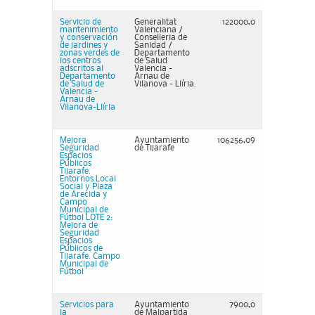
Servicio de
Generalitat
122000,0
mantenimiento
Valenciana /
y conservación
Conselleria de
de jardines y
Sanidad /
zonas verdes de
Departamento
los centros
de Salud
adscritos al
Valencia -
Departamento
Arnau de
de Salud de
Vilanova - Llíria.
Valencia -
Arnau de
Vilanova-Llíria
Mejora
Ayuntamiento
106256,09
Seguridad
de Tijarafe
Espacios
Públicos
Tijarafe.
Entornos Local
Social y Plaza
de Arecida y
Campo
Municipal de
Fútbol LOTE 2:
Mejora de
Seguridad
Espacios
Públicos de
Tijarafe. Campo
Municipal de
Fútbol
Servicios para
Ayuntamiento
7900,0
la
de Malpartida