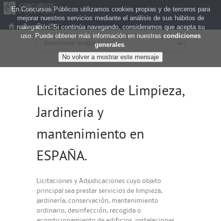
En Concursos Públicos utilizamos cookies propias y de terceros para
mejorar nuestros servicios mediante el análisis de sus hábitos de
navegación. Si continúa navegando, consideramos que acepta su
uso. Puede obtener más información en nuestras
condiciones
generales
.
Licitaciones de Limpieza,
Jardinería y
mantenimiento en
ESPAÑA.
Licitaciones y Adjudicaciones cuyo objeto
principal sea prestar servicios de limpieza,
jardinería, conservación, mantenimiento
ordinario, desinfección, recogida o
acondicionamiento de edificios, instalaciones,