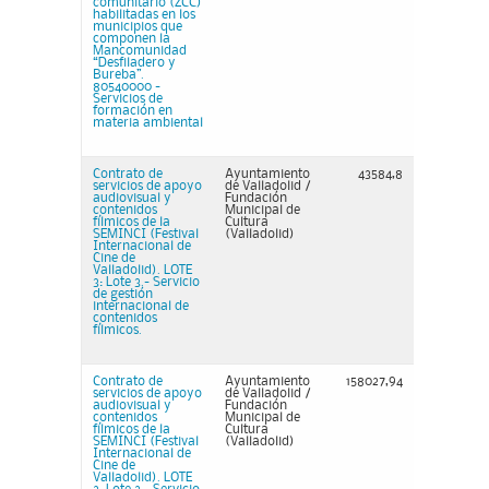
comunitario (ZCC)
habilitadas en los
municipios que
componen la
Mancomunidad
“Desfiladero y
Bureba”.
80540000 -
Servicios de
formación en
materia ambiental
Contrato de
Ayuntamiento
43584,8
servicios de apoyo
de Valladolid /
audiovisual y
Fundación
contenidos
Municipal de
fílmicos de la
Cultura
SEMINCI (Festival
(Valladolid)
Internacional de
Cine de
Valladolid). LOTE
3: Lote 3.- Servicio
de gestión
internacional de
contenidos
fílmicos.
Contrato de
Ayuntamiento
158027,94
servicios de apoyo
de Valladolid /
audiovisual y
Fundación
contenidos
Municipal de
fílmicos de la
Cultura
SEMINCI (Festival
(Valladolid)
Internacional de
Cine de
Valladolid). LOTE