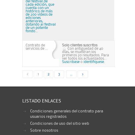
del festival de
cada edición, que
cuenta con un
histórico de más
de 200 vídeos de
ediciones
anteriores,
dotando al festival
de un potente
fondo...
Contrato de
Solo clientes suscritos
servicios de ...
Con antiguedad de 40
días, se muestran los
primeros 20 resultados. Para
ver todos los actualizados...
Suscribase
o
identifiquese.
<
1
2
3
...
>
LISTADO ENLACES
Condiciones generales del contrato para
usuarios registrados
Condiciones de uso del sitio web
Sobre nosotros