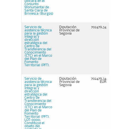
ubicará en el
Conjunto
Monumental de
Santa Clara de
Briviesca (Burgos)
Servicio de
Diputación
702479,34
asistencia técnica
Provincial de
para la gestión
Segovia
integral y
dirección
estratégica del
Centro de
Transferencia del
Conocimiento
(CTC) en el Marco
del Plan de
Fomento
Territorial (PFT).
Servicio de
Diputación
702479,34
asistencia técnica
Provincial de
EUR
para la gestión
Segovia
integral y
dirección
estratégica del
Centro de
Transferencia del
Conocimiento
(CTC) en el Marco
del Plan de
Fomento
Territorial (PFT).
LOT-0000:
Constituye el
objeto del