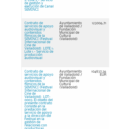
2: Lote 2.- Servicio
de gestión y
ejecución de Canal
SEMINCI
Contrato de
Ayuntamiento
123006,71
servicios de apoyo
de Valladolid /
audiovisual y
Fundación
contenidos
Municipal de
fílmicos de la
Cultura
SEMINCI (Festival
(Valladolid)
Internacional de
Cine de
Valladolid). LOTE 1:
Lote 1.- Servicio de
producción
audiovisual
Contrato de
Ayuntamiento
104937,36
servicios de apoyo
de Valladolid /
EUR
audiovisual y
Fundación
contenidos
Municipal de
fílmicos de la
Cultura
SEMINCI (Festival
(Valladolid)
Internacional de
Cine de
Valladolid). LOT-
0003: El objeto del
presente contrato
consiste en la
prestación del
servicio de apoyo
a la dirección del
Festival en la
gestión de
relaciones con
productoras,