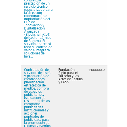
contrato la
prestación de un
servicio técnico
especializado para
la dirección
coordinación e
implantación del
Hub de
Innovación y
Digitalización
Avanzada
(Blockchain/IoT)
del sector cárnico
de Segovia. El
servicio abarcará
toda su cadena de
valor e integrará
soluciones de
inve...
Contratación de
Fundación
3300000,0
servicios de diseño
Siglo para el
y producción de
Turismo y las
creatividades,
Artes de Castilla
planificación
y León
estratégica de
medios, compra
de espacios
publicitarios,
evaluación de
resultados de las
campañas
publicitarias
institucionales y
acciones
puntuales de
publicidad, para
la promoción de
recursos, eventos