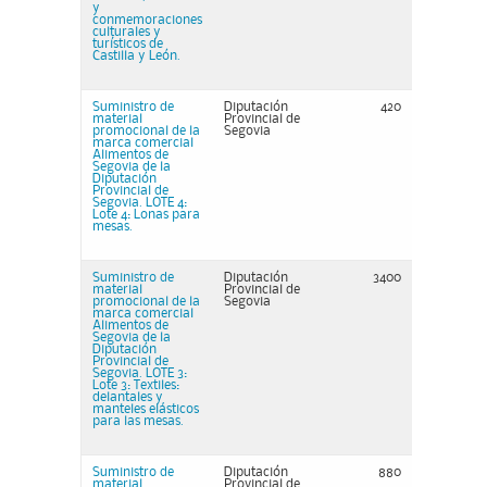
y
conmemoraciones
culturales y
turísticos de
Castilla y León.
Suministro de
Diputación
420
material
Provincial de
promocional de la
Segovia
marca comercial
Alimentos de
Segovia de la
Diputación
Provincial de
Segovia. LOTE 4:
Lote 4: Lonas para
mesas.
Suministro de
Diputación
3400
material
Provincial de
promocional de la
Segovia
marca comercial
Alimentos de
Segovia de la
Diputación
Provincial de
Segovia. LOTE 3:
Lote 3: Textiles:
delantales y
manteles elásticos
para las mesas.
Suministro de
Diputación
880
material
Provincial de