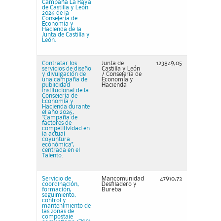
Campaña La Raya
de Castilla y León
2026 de la
Consejería de
Economía y
Hacienda de la
Junta de Castilla y
León.
Contratar los
Junta de
123849,05
servicios de diseño
Castilla y León
y divulgación de
/ Consejería de
una campaña de
Economía y
publicidad
Hacienda
institucional de la
Consejería de
Economía y
Hacienda durante
el año 2026,
"Campaña de
factores de
competitividad en
la actual
coyuntura
económica",
centrada en el
Talento.
Servicio de
Mancomunidad
47910,73
coordinación,
Desfiladero y
formación,
Bureba
seguimiento,
control y
mantenimiento de
las zonas de
compostaje