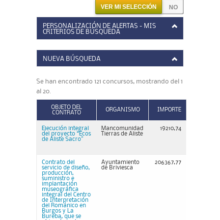
VER MI SELECCIÓN
PERSONALIZACIÓN DE ALERTAS - MIS
CRITERIOS DE BÚSQUEDA
NUEVA BÚSQUEDA
Se han encontrado 121 concursos, mostrando del 1
al 20.
OBJETO DEL
ORGANISMO
IMPORTE
CONTRATO
Ejecución integral
Mancomunidad
19210,74
del proyecto “Ecos
Tierras de Aliste
de Aliste Sacro”
Contrato del
Ayuntamiento
206367,77
servicio de diseño,
de Briviesca
producción,
suministro e
implantación
museográfica
integral del Centro
de Interpretación
del Románico en
Burgos y La
Bureba, que se