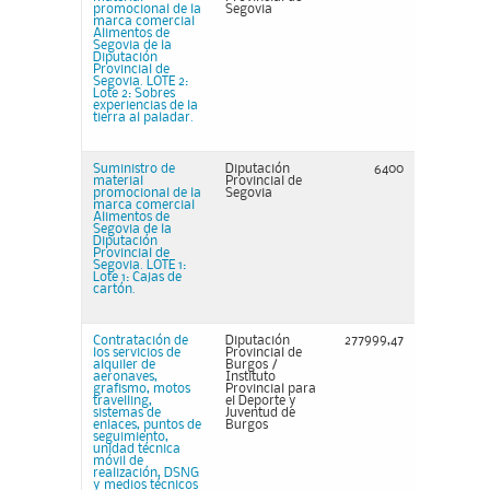
promocional de la
Segovia
marca comercial
Alimentos de
Segovia de la
Diputación
Provincial de
Segovia. LOTE 2:
Lote 2: Sobres
experiencias de la
tierra al paladar.
Suministro de
Diputación
6400
material
Provincial de
promocional de la
Segovia
marca comercial
Alimentos de
Segovia de la
Diputación
Provincial de
Segovia. LOTE 1:
Lote 1: Cajas de
cartón.
Contratación de
Diputación
277999,47
los servicios de
Provincial de
alquiler de
Burgos /
aeronaves,
Instituto
grafismo, motos
Provincial para
travelling,
el Deporte y
sistemas de
Juventud de
enlaces, puntos de
Burgos
seguimiento,
unidad técnica
móvil de
realización, DSNG
y medios técnicos