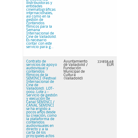
distribuidoras y
entidades
cinematográficas
internacionales,
así como en la
gestión de
contenidos
fílmicos para la
Semana
Internacional de
Cine de Valladolid.
Es necesario
contar con este
servicio para g...
Contrato de
Ayuntamiento
331858,68
servicios de apoyo
de Valladolid /
EUR
audiovisual y
Fundación
contenidos
Municipal de
fílmicos de la
Cultura
SEMINCI (Festival
(Valladolid)
Internacional de
Cine de
Valladolid). LOT-
0002: Lote 2.-
Servicio de gestión
y ejecución de
Canal SEMINCI /
CANAL SEMINCI
se ha erigido a
pocos años desde
su creación, como
la plataforma de
contenidos
audiovisuales en
directo y a la
carta de los
principales actos