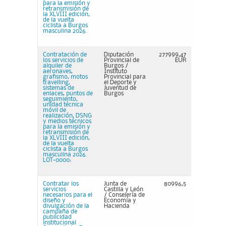
para la emisión y
retransmisión de
la XLVIII edición,
de la vuelta
ciclista a Burgos
masculina 2026.
Contratación de
Diputación
277999,47
los servicios de
Provincial de
EUR
alquiler de
Burgos /
aeronaves,
Instituto
grafismo, motos
Provincial para
travelling,
el Deporte y
sistemas de
Juventud de
enlaces, puntos de
Burgos
seguimiento,
unidad técnica
móvil de
realización, DSNG
y medios técnicos
para la emisión y
retransmisión de
la XLVIII edición,
de la vuelta
ciclista a Burgos
masculina 2026.
LOT-0000:
Contratar los
Junta de
80996,5
servicios
Castilla y León
necesarios para el
/ Consejería de
diseño y
Economía y
divulgación de la
Hacienda
campaña de
publicidad
institucional