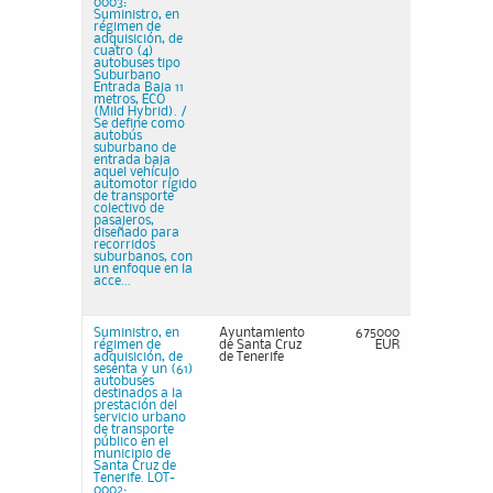
0003:
Suministro, en
régimen de
adquisición, de
cuatro (4)
autobuses tipo
Suburbano
Entrada Baja 11
metros, ECO
(Mild Hybrid). /
Se define como
autobús
suburbano de
entrada baja
aquel vehículo
automotor rígido
de transporte
colectivo de
pasajeros,
diseñado para
recorridos
suburbanos, con
un enfoque en la
acce...
Suministro, en
Ayuntamiento
675000
régimen de
de Santa Cruz
EUR
adquisición, de
de Tenerife
sesenta y un (61)
autobuses
destinados a la
prestación del
servicio urbano
de transporte
público en el
municipio de
Santa Cruz de
Tenerife. LOT-
0002: