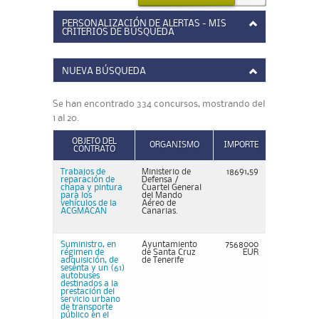
PERSONALIZACIÓN DE ALERTAS - MIS
CRITERIOS DE BÚSQUEDA
NUEVA BÚSQUEDA
Se han encontrado 334 concursos, mostrando del
1 al 20.
OBJETO DEL
ORGANISMO
IMPORTE
CONTRATO
Trabajos de
Ministerio de
18691,59
reparación de
Defensa /
chapa y pintura
Cuartel General
para los
del Mando
vehículos de la
Aéreo de
ACGMACAN
Canarias.
Suministro, en
Ayuntamiento
7568000
régimen de
de Santa Cruz
EUR
adquisición, de
de Tenerife
sesenta y un (61)
autobuses
destinados a la
prestación del
servicio urbano
de transporte
público en el