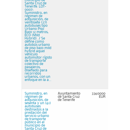
municipio de
Santa Cruz de
Tenerife. LOT-
0007:
Suministro, en
régimen de
adquisición, de
veintisiete (27)
autobuses tipo
Urbano Piso
Bajo 12 metros,
ECO (Mild
Hybrid). / Se
define como
autobús urbano
de piso bajo mild
hybrid aquel
vehículo
automotor rígido
de transporte
colectivo de
pasajeros,
diseñado para
recorridos
urbanos, con un
enfoque en la a...
Suministro, en
Ayuntamiento
3360000
régimen de
de Santa Cruz
EUR
adquisición, de
de Tenerife
sesenta y un (61)
autobuses
destinados a la
prestación del
servicio urbano
de transporte
público en el
municipio de
Santa Cruz de