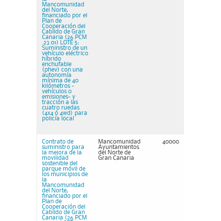
Mancomunidad
del Norte,
financiado por el
Plan de
Cooperación del
Cabildo de Gran
Canaria (26.PCM
.23.01) LOTE 5:
Suministro de un
vehículo eléctrico
híbrido
enchufable
(phev) con una
autonomía
mínima de 40
kilómetros -
vehículos 0
emisiones- y
tracción a las
cuatro ruedas
(4x4 ó 4wd) para
policía local
Contrato de
Mancomunidad
40000
suministro para
Ayuntamientos
la mejora de la
del Norte de
movilidad
Gran Canaria
sostenible del
parque móvil de
los municipios de
la
Mancomunidad
del Norte,
financiado por el
Plan de
Cooperación del
Cabildo de Gran
Canaria (26.PCM