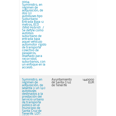
0004:
Suministro, en
régimen de
adquisición, de
dos (2)
autobuses tipo
Suburbano
Entrada Baja 12
metros, ECO
(Mild Hybrid). /
Se define como
autobús
suburbano de
entrada baja
aquel vehículo
automotor rígido
de transporte
colectivo de
pasajeros,
diseñado para
recorridos
suburbanos, con
un enfoque en la
accesib...
Suministro, en
Ayuntamiento
1440000
régimen de
de Santa Cruz
EUR
adquisición, de
de Tenerife
sesenta y un (61)
autobuses
destinados a la
prestación del
servicio urbano
de transporte
público en el
municipio de
Santa Cruz de
Tenerife. LOT-