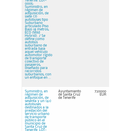
Tenerife. LOT-
0005:
Suministro, en
régimen de
adquisición, de
siete (7)
autobuses tipo
Suburbano
articulado Piso
Bajo 18 metros,
ECO (Mild
Hybrid). / Se
define como
autobús
suburbano de
entrada baja
aquel vehículo
automotor rígido
de transporte
colectivo de
pasajeros,
diseñado para
recorridos
suburbanos, con
un enfoque en ...
Suministro, en
Ayuntamiento
730000
régimen de
de Santa Cruz
EUR
adquisición, de
de Tenerife
sesenta y un (61)
autobuses
destinados a la
prestación del
servicio urbano
de transporte
público en el
municipio de
Santa Cruz de
Tenerife. LOT-