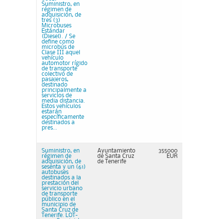
Suministro, en
régimen de
adquisición, de
tres (3)
Microbuses
Estándar
(Diesel). / Se
define como
microbús de
Clase III aquel
vehículo
automotor rígido
de transporte
colectivo de
pasajeros,
destinado
principalmente a
servicios de
media distancia.
Estos vehículos
estarán
específicamente
destinados a
pres...
Suministro, en
Ayuntamiento
355000
régimen de
de Santa Cruz
EUR
adquisición, de
de Tenerife
sesenta y un (61)
autobuses
destinados a la
prestación del
servicio urbano
de transporte
público en el
municipio de
Santa Cruz de
Tenerife. LOT-