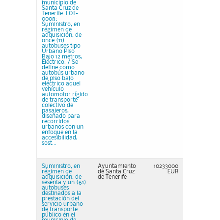
municipio de
Santa Cruz de
Tenerife. LOT-
0008:
Suministro, en
régimen de
adquisición, de
once (11)
autobuses tipo
Urbano Piso
Bajo 12 metros,
Eléctrico. / Se
define como
autobús urbano
de piso bajo
eléctrico aquel
vehículo
automotor rígido
de transporte
colectivo de
pasajeros,
diseñado para
recorridos
urbanos con un
enfoque en la
accesibilidad,
sost...
Suministro, en
Ayuntamiento
10233000
régimen de
de Santa Cruz
EUR
adquisición, de
de Tenerife
sesenta y un (61)
autobuses
destinados a la
prestación del
servicio urbano
de transporte
público en el