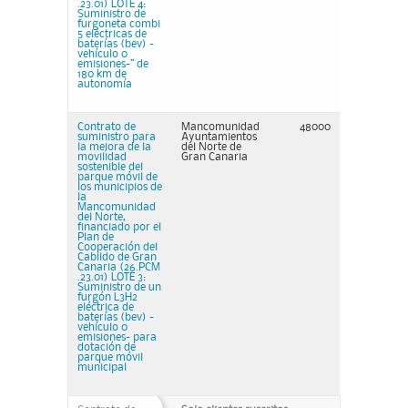
.23.01) LOTE 4:
Suministro de
furgoneta combi
5 eléctricas de
baterías (bev) -
vehículo 0
emisiones-” de
180 km de
autonomía
Contrato de
Mancomunidad
48000
suministro para
Ayuntamientos
la mejora de la
del Norte de
movilidad
Gran Canaria
sostenible del
parque móvil de
los municipios de
la
Mancomunidad
del Norte,
financiado por el
Plan de
Cooperación del
Cabildo de Gran
Canaria (26.PCM
.23.01) LOTE 3:
Suministro de un
furgón L3H2
eléctrica de
baterías (bev) -
vehículo 0
emisiones- para
dotación de
parque móvil
municipal