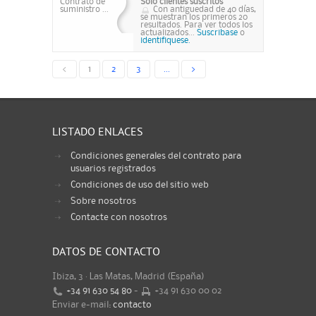
Contrato de
Solo clientes suscritos
suministro ...
Con antiguedad de 40 días,
se muestran los primeros 20
resultados. Para ver todos los
actualizados...
Suscribase
o
identifiquese.
<
1
2
3
...
>
LISTADO ENLACES
Condiciones generales del contrato para
usuarios registrados
Condiciones de uso del sitio web
Sobre nosotros
Contacte con nosotros
DATOS DE CONTACTO
Ibiza, 3 · Las Matas, Madrid (España)
+34 91 630 54 80
-
+34 91 630 00 02
Enviar e-mail:
contacto