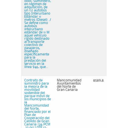
0001: Suministro,
en régimen de
adquisición, de
un (1) autobús
tipo Interurbano
Estándar 11
metros (Diesel). /
Se define como
autobús
interurbano
estándar de 11 M
aquel vehículo
rígido destinado
al transporte
colectivo de
pasajeros,
diseñado
específicamente
para la
prestación del
servicio en la
línea 946, que...
Contrato de
Mancomunidad
8589,8
suministro para
Ayuntamientos
la mejora de la
del Norte de
movilidad
Gran Canaria
sostenible del
parque móvil de
los municipios de
la
Mancomunidad
del Norte,
financiado por el
Plan de
Cooperación del
Cabildo de Gran
Canaria (26.PCM
.23.01) LOTE 12: