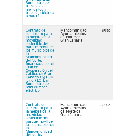
Suministro de
transpaleta
manual con
tracción eléctrica
a baterías
Contrato de
Mancomunidad
11950
suministro para
Ayuntamientos
la mejora de la
del Norte de
movilidad
Gran Canaria
sostenible del
parque móvil de
los municipios de
la
Mancomunidad
del Norte,
financiado por el
Plan de
Cooperación del
Cabildo de Gran
Canaria (26.PCM
.23.01) LOTE 11:
Suministro de
mini dumper
eléctrico
Contrato de
Mancomunidad
26034
suministro para
Ayuntamientos
la mejora de la
del Norte de
movilidad
Gran Canaria
sostenible del
parque móvil de
los municipios de
la
Mancomunidad
del Norte,