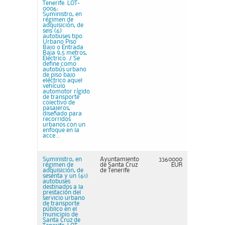
Tenerife. LOT-
0006:
Suministro, en
régimen de
adquisición, de
seis (6)
autobuses tipo
Urbano Piso
Bajo o Entrada
Baja 9,5 metros,
Eléctrico. / Se
define como
autobús urbano
de piso bajo
eléctrico aquel
vehículo
automotor rígido
de transporte
colectivo de
pasajeros,
diseñado para
recorridos
urbanos con un
enfoque en la
acce...
Suministro, en
Ayuntamiento
3360000
régimen de
de Santa Cruz
EUR
adquisición, de
de Tenerife
sesenta y un (61)
autobuses
destinados a la
prestación del
servicio urbano
de transporte
público en el
municipio de
Santa Cruz de