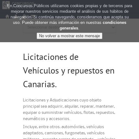
En Concursos Públicos utilizamos cookies propias y de terceros para
mejorar nuestros servicios mediante el análisis de sus hábitos de
navegación. Si continúa navegando, consideramos que acepta su
uso. Puede obtener más información en nuestras
condiciones
generales
.
Licitaciones de
Vehículos y repuestos en
Canarias.
Licitaciones y Adjudicaciones cuyo objeto
principal sea adquirir, alquilar, reparar, mantener,
equipar o suministrar vehículos, flotas, repuestos,
neumáticos y accesorios.
Incluye, entre otros: automóviles, vehículos
adaptados, camiones, furgonetas, vehículos