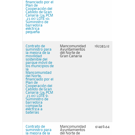
financiado por el
Plan de
Cooperación del
Cabildo de Gran
Canaria (26.PCM
.23.01) LOTE 10:
Suministro de
barredora
eléctrica
pequeña
Contrato de
Mancomunidad
192383,12
suministro para
Ayuntamientos
la mejora de la
del Norte de
movilidad
Gran Canaria
sostenible del
parque móvil de
los municipios de
la
Mancomunidad
del Norte,
financiado por el
Plan de
Cooperación del
Cabildo de Gran
Canaria (26.PCM
.23.01) LOTE 9:
Suministro de
barredora
compacta
eléctrica a
baterías
Contrato de
Mancomunidad
61469,64
suministro para
Ayuntamientos
la mejora de la
del Norte de