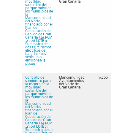
movilidad
Gran Canaria
sostenible del
parque móvil de
los municipios de
la
Mancomunidad
del Norte,
financiado por el
Plan de
Cooperación del
Cabildo de Gran
Canaria (26.PCM
.23.01) LOTE 8:
Suministro de
dos (2) turismos
eléctricos de
baterías (bev) -
vehículo 0
emisiones- 5
plazas
Contrato de
Mancomunidad
36200
suministro para
Ayuntamientos
la mejora de la
del Norte de
movilidad
Gran Canaria
sostenible del
parque móvil de
los municipios de
la
Mancomunidad
del Norte,
financiado por el
Plan de
Cooperación del
Cabildo de Gran
Canaria (26.PCM
.23.01) LOTE 7:
Suministro de un