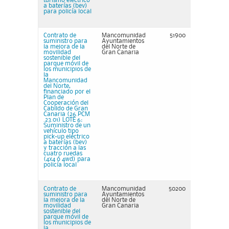
turismo eléctrico
a baterías (bev)
para policía local
Contrato de
Mancomunidad
51900
suministro para
Ayuntamientos
la mejora de la
del Norte de
movilidad
Gran Canaria
sostenible del
parque móvil de
los municipios de
la
Mancomunidad
del Norte,
financiado por el
Plan de
Cooperación del
Cabildo de Gran
Canaria (26.PCM
.23.01) LOTE 6:
Suministro de un
vehículo tipo
pick-up eléctrico
a baterías (bev)
y tracción a las
cuatro ruedas
(4x4 ó 4wd) para
policía local
Contrato de
Mancomunidad
50200
suministro para
Ayuntamientos
la mejora de la
del Norte de
movilidad
Gran Canaria
sostenible del
parque móvil de
los municipios de
la