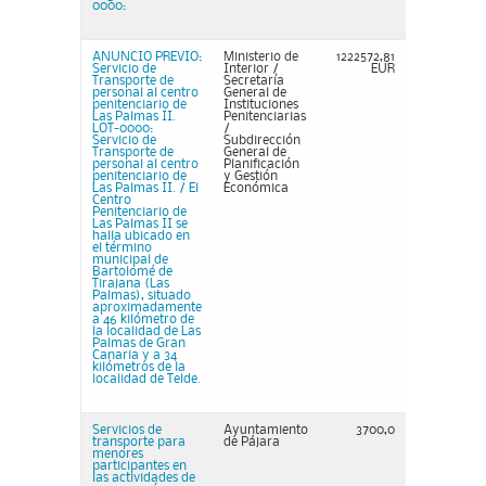
0000:
ANUNCIO PREVIO:
Ministerio de
1222572,81
Servicio de
Interior /
EUR
Transporte de
Secretaría
personal al centro
General de
penitenciario de
Instituciones
Las Palmas II.
Penitenciarias
LOT-0000:
/
Servicio de
Subdirección
Transporte de
General de
personal al centro
Planificación
penitenciario de
y Gestión
Las Palmas II. / El
Económica
Centro
Penitenciario de
Las Palmas II se
halla ubicado en
el término
municipal de
Bartolomé de
Tirajana (Las
Palmas), situado
aproximadamente
a 46 kilómetro de
la localidad de Las
Palmas de Gran
Canaria y a 34
kilómetros de la
localidad de Telde.
Servicios de
Ayuntamiento
3700,0
transporte para
de Pájara
menores
participantes en
las actividades de