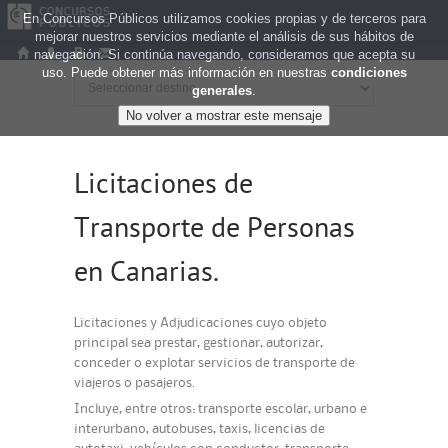
En Concursos Públicos utilizamos cookies propias y de terceros para
mejorar nuestros servicios mediante el análisis de sus hábitos de
navegación. Si continúa navegando, consideramos que acepta su
uso. Puede obtener más información en nuestras
condiciones
generales
.
Licitaciones de
Transporte de Personas
en Canarias.
Licitaciones y Adjudicaciones cuyo objeto
principal sea prestar, gestionar, autorizar,
conceder o explotar servicios de transporte de
viajeros o pasajeros.
Incluye, entre otros: transporte escolar, urbano e
interurbano, autobuses, taxis, licencias de