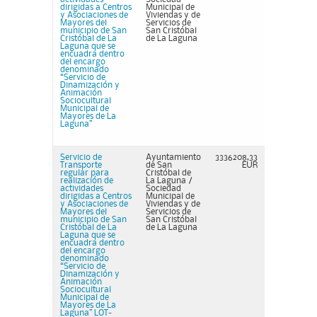
dirigidas a Centros
Municipal de
y Asociaciones de
Viviendas y de
Mayores del
Servicios de
municipio de San
San Cristóbal
Cristóbal de La
de La Laguna
Laguna que se
encuadra dentro
del encargo
denominado
“Servicio de
Dinamización y
Animación
Sociocultural
Municipal de
Mayores de La
Laguna”
Servicio de
Ayuntamiento
3336208,33
Transporte
de San
EUR
regular para
Cristóbal de
realización de
La Laguna /
actividades
Sociedad
dirigidas a Centros
Municipal de
y Asociaciones de
Viviendas y de
Mayores del
Servicios de
municipio de San
San Cristóbal
Cristóbal de La
de La Laguna
Laguna que se
encuadra dentro
del encargo
denominado
“Servicio de
Dinamización y
Animación
Sociocultural
Municipal de
Mayores de La
Laguna” LOT-