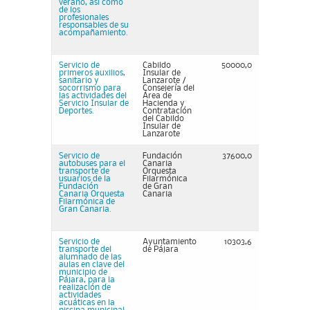
verano, así como
de los
profesionales
responsables de su
acompañamiento.
Servicio de
Cabildo
50000,0
primeros auxilios,
Insular de
sanitario y
Lanzarote /
socorrismo para
Consejería del
las actividades del
Área de
Servicio Insular de
Hacienda y
Deportes.
Contratación
del Cabildo
Insular de
Lanzarote
Servicio de
Fundación
37600,0
autobuses para el
Canaria
transporte de
Orquesta
usuarios de la
Filarmónica
Fundación
de Gran
Canaria Orquesta
Canaria
Filarmónica de
Gran Canaria.
Servicio de
Ayuntamiento
10303,6
transporte del
de Pájara
alumnado de las
aulas en clave del
municipio de
Pájara, para la
realización de
actividades
acuáticas en la