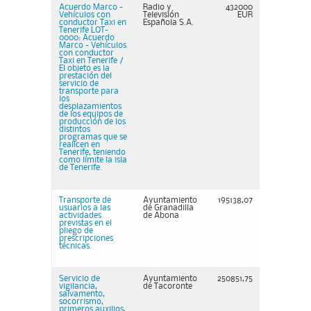
Acuerdo Marco -
Radio y
432000
Vehículos con
Televisión
EUR
conductor Taxi en
Española S.A.
Tenerife LOT-
0000: Acuerdo
Marco - Vehículos
con conductor
Taxi en Tenerife /
El objeto es la
prestación del
servicio de
transporte para
los
desplazamientos
de los equipos de
producción de los
distintos
programas que se
realicen en
Tenerife, teniendo
como límite la isla
de Tenerife.
Transporte de
Ayuntamiento
195138,07
usuarios a las
de Granadilla
actividades
de Abona
previstas en el
pliego de
prescripciones
técnicas.
Servicio de
Ayuntamiento
250851,75
vigilancia,
de Tacoronte
salvamento,
socorrismo,
primeros auxilios,