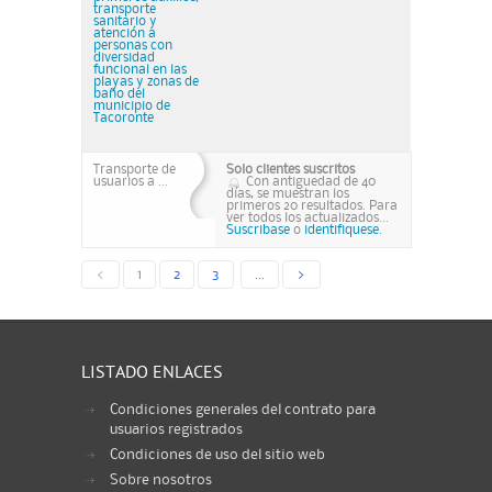
transporte
sanitario y
atención a
personas con
diversidad
funcional en las
playas y zonas de
baño del
municipio de
Tacoronte
Transporte de
Solo clientes suscritos
usuarios a ...
Con antiguedad de 40
días, se muestran los
primeros 20 resultados. Para
ver todos los actualizados...
Suscribase
o
identifiquese.
<
1
2
3
...
>
LISTADO ENLACES
Condiciones generales del contrato para
usuarios registrados
Condiciones de uso del sitio web
Sobre nosotros