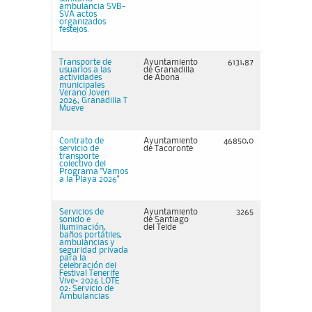
ambulancia SVB-
SVA actos
organizados
festejos.
Transporte de
Ayuntamiento
6131,87
usuarios a las
de Granadilla
actividades
de Abona
municipales
Verano Joven
2026, Granadilla T
Mueve
Contrato de
Ayuntamiento
46850,0
servicio de
de Tacoronte
transporte
colectivo del
Programa "Vamos
a la Playa 2026"
Servicios de
Ayuntamiento
3265
sonido e
de Santiago
iluminación,
del Teide
baños portátiles,
ambulancias y
seguridad privada
para la
celebración del
Festival Tenerife
Vive+ 2026 LOTE
02: Servicio de
Ambulancias