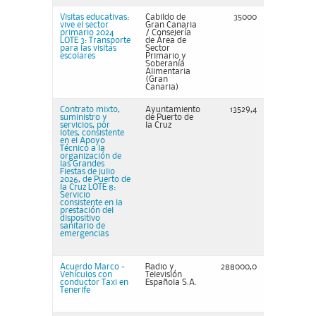
Visitas educativas:
Cabildo de
35000
vive el sector
Gran Canaria
primario 2024
/ Consejería
LOTE 3: Transporte
de Área de
para las visitas
Sector
escolares
Primario y
Soberanía
Alimentaria
(Gran
Canaria)
Contrato mixto,
Ayuntamiento
13529,4
suministro y
de Puerto de
servicios, por
la Cruz
lotes, consistente
en el Apoyo
Técnico a la
organización de
las Grandes
Fiestas de julio
2026, de Puerto de
la Cruz LOTE 8:
Servicio
consistente en la
prestación del
dispositivo
sanitario de
emergencias
Acuerdo Marco -
Radio y
288000,0
Vehículos con
Televisión
conductor Taxi en
Española S.A.
Tenerife