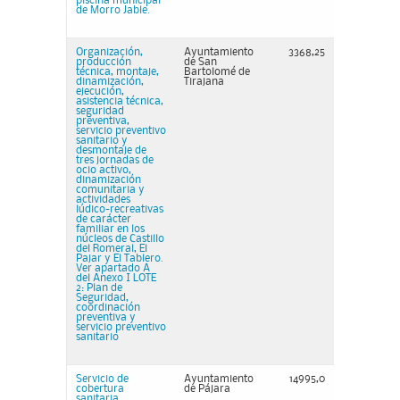
piscina municipal
de Morro Jable.
Organización,
Ayuntamiento
3368,25
producción
de San
técnica, montaje,
Bartolomé de
dinamización,
Tirajana
ejecución,
asistencia técnica,
seguridad
preventiva,
servicio preventivo
sanitario y
desmontaje de
tres jornadas de
ocio activo,
dinamización
comunitaria y
actividades
lúdico-recreativas
de carácter
familiar en los
núcleos de Castillo
del Romeral, El
Pajar y El Tablero.
Ver apartado A
del Anexo I LOTE
2: Plan de
Seguridad,
coordinación
preventiva y
servicio preventivo
sanitario
Servicio de
Ayuntamiento
14995,0
cobertura
de Pájara
sanitaria