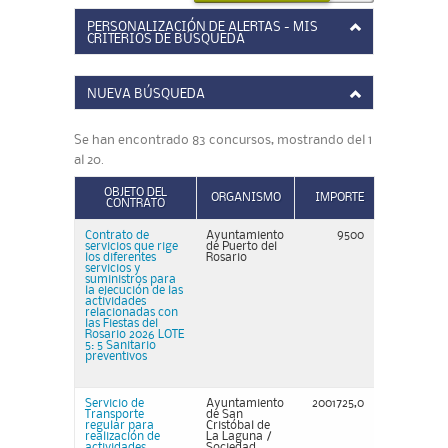
PERSONALIZACIÓN DE ALERTAS - MIS
CRITERIOS DE BÚSQUEDA
NUEVA BÚSQUEDA
Se han encontrado 83 concursos, mostrando del 1
al 20.
OBJETO DEL
ORGANISMO
IMPORTE
CONTRATO
Contrato de
Ayuntamiento
9500
servicios que rige
de Puerto del
los diferentes
Rosario
servicios y
suministros para
la ejecución de las
actividades
relacionadas con
las Fiestas del
Rosario 2026 LOTE
5: 5 Sanitario
preventivos
Servicio de
Ayuntamiento
2001725,0
Transporte
de San
regular para
Cristóbal de
realización de
La Laguna /
actividades
Sociedad