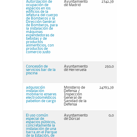
Autorización de
Ayuntamiento
2742,39
ocupación de
de Madrid
espacios en los
edificios de la
Jefatura del cuerpo
de Bomberos y la
Dirección General
de Bomberos, para
la instalación de
máquinas
expendedoras de
bebidas y de
productos
alimenticios, con
productos de
comercio justo
Concesión de
Ayuntamiento
250,0
servicios bar de la
de Herreruela
piscina
adquisición
Ministerio de
24793,39
instalación
Defensa /
mobiliario enseres
Inspección
electrodomésticos
General de
pabellon de cargo
Sanidad de la
Defensa
El uso común
Ayuntamiento
0,0
especial de
de Dúrcal
espacios públicos,
concretamente la
instalación de una
barra en el Parque
de la Estación, de