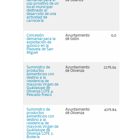
demanial para el
de Obanos
uso privativo de un
local municipal
destinado al
desarrollo de una
actividad de
carnicería
Concesión
Ayuntamiento
0,0
demanial para la
de Gijón
explotación de
quiosco en la
Plazuela de San
Miguel
Suministro de
Ayuntamiento
3379,56
productos
de Olivenza
alimenticios con
destino a la
residencia de
mayores Virgen de
Guadalupe de
Olivenza LOTE 4:
Pescado fresco
Suministro de
Ayuntamiento
4319,84
productos
de Olivenza
alimenticios con
destino a la
residencia de
mayores Virgen de
Guadalupe de
Olivenza LOTE 3:
Bollería