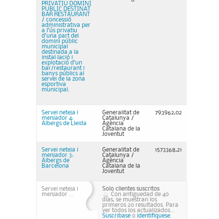
PRIVATIU DOMINI
PUBLIC DESTINAT
BAR RESTAURANT
/ concessió
administrativa per
a l’ús privatiu
d’una part del
domini públic
municipal
destinada a la
instal·lació i
explotació d’un
bar/restaurant i
banys públics al
servei de la zona
esportiva
municipal.
Servei neteja i
Generalitat de
793962,02
menjador 4:
Catalunya /
Albergs de Lleida
Agència
Catalana de la
Joventut
Servei neteja i
Generalitat de
1573368,21
menjador 3:
Catalunya /
Albergs de
Agència
Barcelona
Catalana de la
Joventut
Servei neteja i
Solo clientes suscritos
menjador ...
Con antiguedad de 40
días, se muestran los
primeros 20 resultados. Para
ver todos los actualizados...
Suscribase
o
identifiquese.