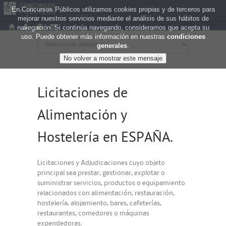
En Concursos Públicos utilizamos cookies propias y de terceros para
mejorar nuestros servicios mediante el análisis de sus hábitos de
navegación. Si continúa navegando, consideramos que acepta su
uso. Puede obtener más información en nuestras
condiciones
generales
.
Licitaciones de
Alimentación y
Hostelería en ESPAÑA.
Licitaciones y Adjudicaciones cuyo objeto
principal sea prestar, gestionar, explotar o
suministrar servicios, productos o equipamiento
relacionados con alimentación, restauración,
hostelería, alojamiento, bares, cafeterías,
restaurantes, comedores o máquinas
expendedoras.