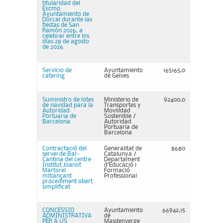
titularidad del
Excmo.
Ayuntamiento de
Dúrcal durante las
fiestas de San
Ramón 2026, a
celebrar entre los
días 28 de agosto
de 2026.
Servicio de
Ayuntamiento
165165,0
catering
de Gelves
Suministro de lotes
Ministerio de
92400,0
de navidad para la
Transportes y
Autoridad
Movilidad
Portuaria de
Sostenible /
Barcelona
Autoridad
Portuaria de
Barcelona
Contractació del
Generalitat de
8680
servei de Bar-
Catalunya /
Cantina del centre
Departament
Institut Joanot
d'Educació i
Martorel
Formació
mitjançant
Professional
procediment obert
simplificat
CONCESSIO
Ayuntamiento
66942,15
ADMINISTRATIVA
de
PER A US
Masdenverge