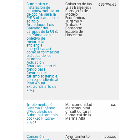
Suministro e
Gobierno de las
685006,65
instalación de
Islas Baleares /
equipos/mobiliario
Consejería de
de cocina para la
Modelo
EHIB ubicada en el
Económico,
edificio
Turismo y
Archiduque Luís
Trabajo /
Salvador del
Consorcio
campus de la UIB,
Escuela de
en Palma, con el
Hostelería
objetivo de
mejorar la
eficiencia
energética, así
como la formación
práctica de los
alumnos.
Actuación
financiada con el
fondo para
favorecer el
turismo sostenible
correspondiente al
Plan Anual
Extraordinario de
2023
Implementació
Mancomunidad
0,0
Sistema Dinàmic
Mancomunitat
d'Adquisició de
Circuit Cultural
Subministraments
Comarcal de la
2026-2031 (2031-
Marina Alta
2036)
Concesión
Ayuntamiento
1200,00