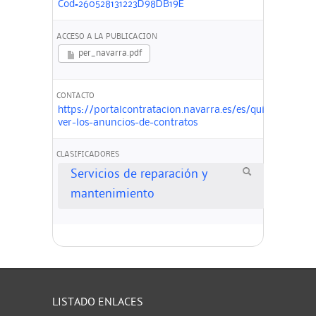
Cod=260528131223D98DB19E
ACCESO A LA PUBLICACION
per_navarra.pdf
CONTACTO
https://portalcontratacion.navarra.es/es/quiero-
ver-los-anuncios-de-contratos
CLASIFICADORES
Servicios de reparación y
mantenimiento
LISTADO ENLACES