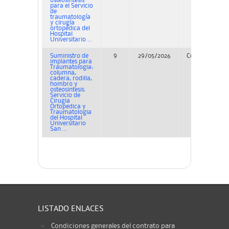
osteosíntesis
para el Servicio
de
traumatología
y cirugía
ortopédica del
Hospital
Universitario ...
Suministro de
9
29/05/2026
Concurso
implantes para
Traumatologia:
columna,
cadera, rodilla,
hombro y
osteosintesis.
Servicio de
Cirugia
Ortopedica y
Traumatologia
del Hospital
Universitario
San ...
LISTADO ENLACES
Condiciones generales del contrato para