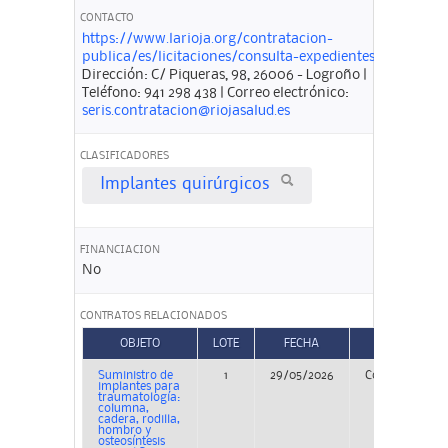
CONTACTO
https://www.larioja.org/contratacion-
publica/es/licitaciones/consulta-expedientes
Dirección: C/ Piqueras, 98, 26006 - Logroño |
Teléfono: 941 298 438 | Correo electrónico:
seris.contratacion@riojasalud.es
CLASIFICADORES
Implantes quirúrgicos
FINANCIACION
No
CONTRATOS RELACIONADOS
OBJETO
LOTE
FECHA
TIPO
Suministro de
1
29/05/2026
Concurso
implantes para
traumatología:
columna,
cadera, rodilla,
hombro y
osteosíntesis