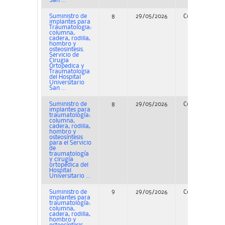
San ...
Suministro de
8
29/05/2026
Concurso
implantes para
Traumatologia:
columna,
cadera, rodilla,
hombro y
osteosintesis.
Servicio de
Cirugia
Ortopedica y
Traumatologia
del Hospital
Universitario
San ...
Suministro de
8
29/05/2026
Concurso
implantes para
traumatología:
columna,
cadera, rodilla,
hombro y
osteosíntesis
para el Servicio
de
traumatología
y cirugía
ortopédica del
Hospital
Universitario ...
Suministro de
9
29/05/2026
Concurso
implantes para
traumatología:
columna,
cadera, rodilla,
hombro y