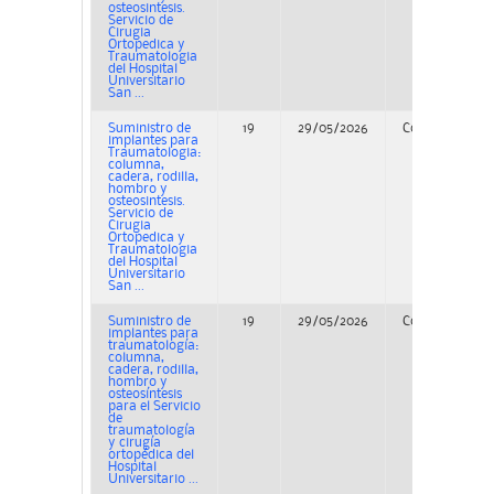
osteosintesis.
Servicio de
Cirugia
Ortopedica y
Traumatologia
del Hospital
Universitario
San ...
Suministro de
19
29/05/2026
Concurso
implantes para
Traumatologia:
columna,
cadera, rodilla,
hombro y
osteosintesis.
Servicio de
Cirugia
Ortopedica y
Traumatologia
del Hospital
Universitario
San ...
Suministro de
19
29/05/2026
Concurso
implantes para
traumatología:
columna,
cadera, rodilla,
hombro y
osteosíntesis
para el Servicio
de
traumatología
y cirugía
ortopédica del
Hospital
Universitario ...