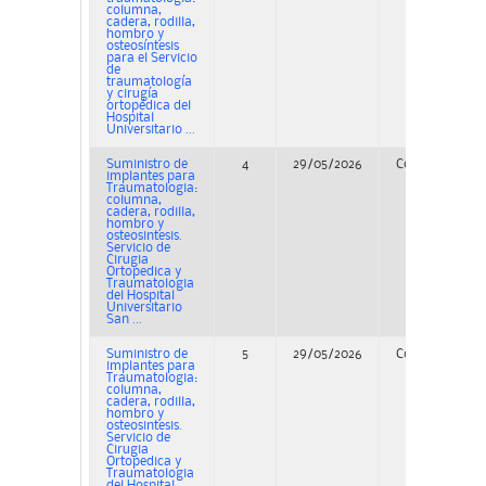
columna,
cadera, rodilla,
hombro y
osteosíntesis
para el Servicio
de
traumatología
y cirugía
ortopédica del
Hospital
Universitario ...
Suministro de
4
29/05/2026
Concurso
implantes para
Traumatologia:
columna,
cadera, rodilla,
hombro y
osteosintesis.
Servicio de
Cirugia
Ortopedica y
Traumatologia
del Hospital
Universitario
San ...
Suministro de
5
29/05/2026
Concurso
implantes para
Traumatologia:
columna,
cadera, rodilla,
hombro y
osteosintesis.
Servicio de
Cirugia
Ortopedica y
Traumatologia
del Hospital