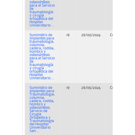
osteosíntesis
para el Servicio
de
traumatología
y cirugía
ortopédica del
Hospital
Universitario ...
Suministro de
19
29/05/2026
Concurso
implantes para
traumatología:
columna,
cadera, rodilla,
hombro y
osteosíntesis
para el Servicio
de
traumatología
y cirugía
ortopédica del
Hospital
Universitario ...
Suministro de
19
29/05/2026
Concurso
implantes para
Traumatologia:
columna,
cadera, rodilla,
hombro y
osteosintesis.
Servicio de
Cirugia
Ortopedica y
Traumatologia
del Hospital
Universitario
San ...