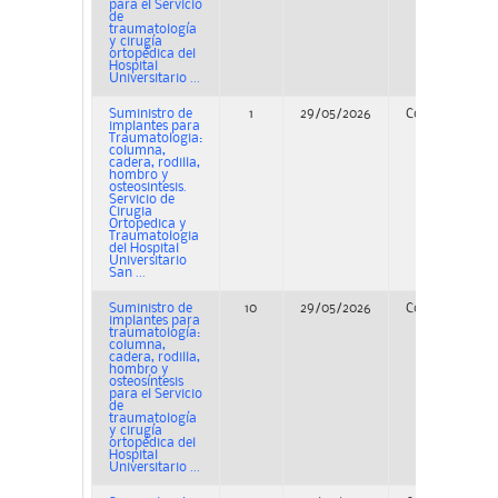
para el Servicio
de
traumatología
y cirugía
ortopédica del
Hospital
Universitario ...
Suministro de
1
29/05/2026
Concurso
implantes para
Traumatologia:
columna,
cadera, rodilla,
hombro y
osteosintesis.
Servicio de
Cirugia
Ortopedica y
Traumatologia
del Hospital
Universitario
San ...
Suministro de
10
29/05/2026
Concurso
implantes para
traumatología:
columna,
cadera, rodilla,
hombro y
osteosíntesis
para el Servicio
de
traumatología
y cirugía
ortopédica del
Hospital
Universitario ...