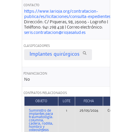
CONTACTO
https://www.larioja.org/contratacion-
publica/es/licitaciones/consulta-expedientes
Dirección: C/ Piqueras, 98, 26006 - Logroño |
Teléfono: 941 298 438 | Correo electrónico:
seris.contratacion@riojasalud.es
CLASIFICADORES
Implantes quirúrgicos
FINANCIACION
No
CONTRATOS RELACIONADOS
OBJETO
LOTE
FECHA
TIPO
Suministro de
1
29/05/2026
Concurso
implantes para
traumatología:
columna,
cadera, rodilla,
hombro y
osteosíntesis