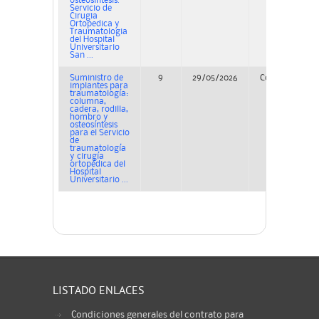
osteosintesis.
Servicio de
Cirugia
Ortopedica y
Traumatologia
del Hospital
Universitario
San ...
Suministro de
9
29/05/2026
Concurso
implantes para
traumatología:
columna,
cadera, rodilla,
hombro y
osteosíntesis
para el Servicio
de
traumatología
y cirugía
ortopédica del
Hospital
Universitario ...
LISTADO ENLACES
Condiciones generales del contrato para