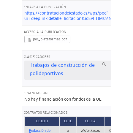
ENLACE A LA PUBLICACIÓN
https://contrataciondelestado.es/wps/poc?
uri=deeplink:detalle_licitacion&idEvl=TJMsr6N%2Ff9
ACCESO A LA PUBLICACION
per_plataforma2.pdf
CLASIFICADORES
Trabajos de construcción de
polideportivos
FINANCIACION
No hay financiación con fondos de la UE
CONTRATOS RELACIONADOS
OBJETO
LOTE
FECHA
TIPO
Redacción del
0
29/05/2026
Concurso