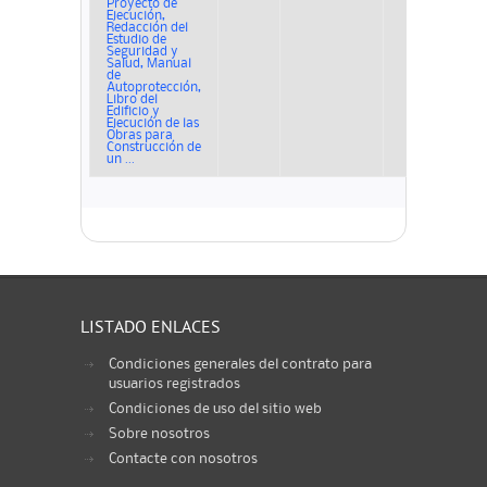
Proyecto de
Ejecución,
Redacción del
Estudio de
Seguridad y
Salud, Manual
de
Autoprotección,
Libro del
Edificio y
Ejecución de las
Obras para
Construcción de
un ...
LISTADO ENLACES
Condiciones generales del contrato para
usuarios registrados
Condiciones de uso del sitio web
Sobre nosotros
Contacte con nosotros