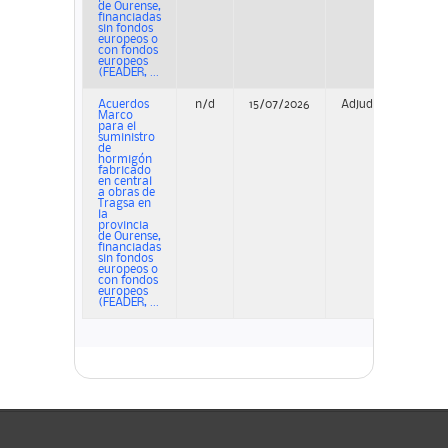
de Ourense,
financiadas
sin fondos
europeos o
con fondos
europeos
(FEADER, ...
Acuerdos
n/d
15/07/2026
Adjudicación
Marco
para el
suministro
de
hormigón
fabricado
en central
a obras de
Tragsa en
la
provincia
de Ourense,
financiadas
sin fondos
europeos o
con fondos
europeos
(FEADER, ...