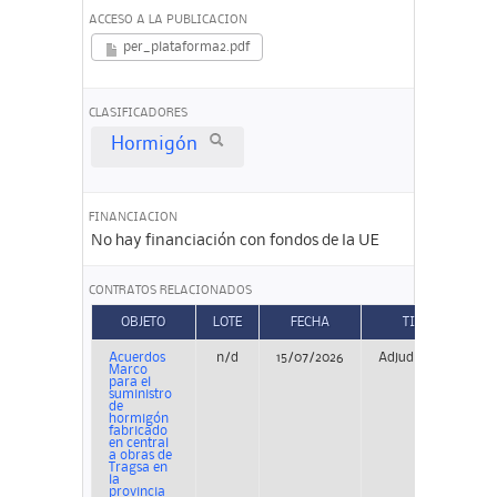
ACCESO A LA PUBLICACION
per_plataforma2.pdf
CLASIFICADORES
Hormigón
FINANCIACION
No hay financiación con fondos de la UE
CONTRATOS RELACIONADOS
OBJETO
LOTE
FECHA
TIPO
Acuerdos
n/d
15/07/2026
Adjudicación
Marco
para el
suministro
de
hormigón
fabricado
en central
a obras de
Tragsa en
la
provincia