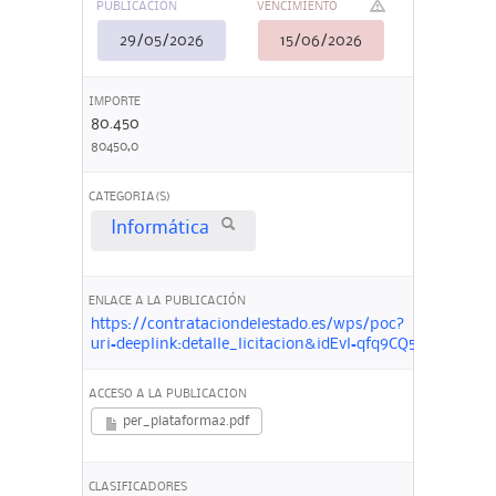
PUBLICACIÓN
VENCIMIENTO
29/05/2026
15/06/2026
IMPORTE
80.450
80450,0
CATEGORIA(S)
Informática
ENLACE A LA PUBLICACIÓN
https://contrataciondelestado.es/wps/poc?
uri=deeplink:detalle_licitacion&idEvl=qfq9CQ53A4zI8
ACCESO A LA PUBLICACION
per_plataforma2.pdf
CLASIFICADORES