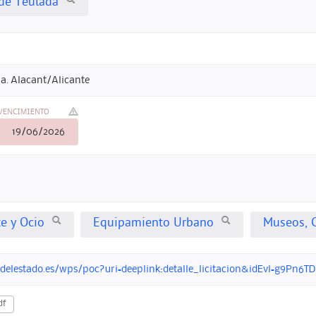
de Teulada
a. Alacant/Alicante
VENCIMIENTO
19/06/2026
te y Ocio
Equipamiento Urbano
Museos, 
ndelestado.es/wps/poc?uri=deeplink:detalle_licitacion&idEvl=g9P
df