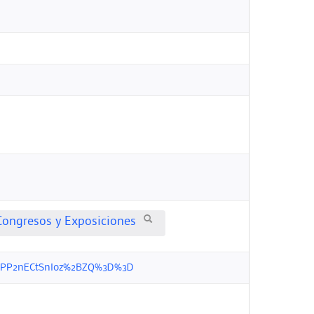
Congresos y Exposiciones
n6TDPP2nECtSnloz%2BZQ%3D%3D