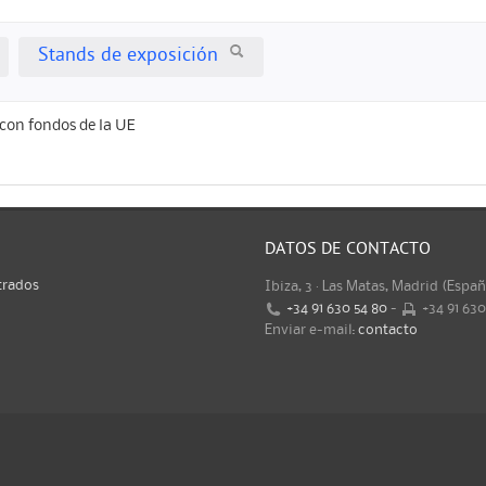
Stands de exposición
con fondos de la UE
DATOS DE CONTACTO
trados
Ibiza, 3 · Las Matas, Madrid (Espa
+34 91 630 54 80
-
+34 91 63
Enviar e-mail:
contacto