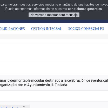
 para mejorar nuestros servicios mediante el análisis de sus hábitos de nav
Puede obtener más información en nuestras
condiciones generales
.
DJUDICACIONES
GESTIÓN INTEGRAL
SOCIOS COMERCIALES
nario desmontable modular destinado a la celebración de eventos cultur
rganizados por el Ayuntamiento de Teulada.