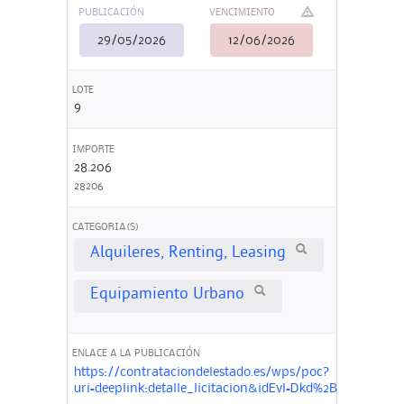
PUBLICACIÓN
VENCIMIENTO
29/05/2026
12/06/2026
LOTE
9
IMPORTE
28.206
28206
CATEGORIA(S)
Alquileres, Renting, Leasing
Equipamiento Urbano
ENLACE A LA PUBLICACIÓN
https://contrataciondelestado.es/wps/poc?
uri=deeplink:detalle_licitacion&idEvl=Dkd%2B6mSZjq