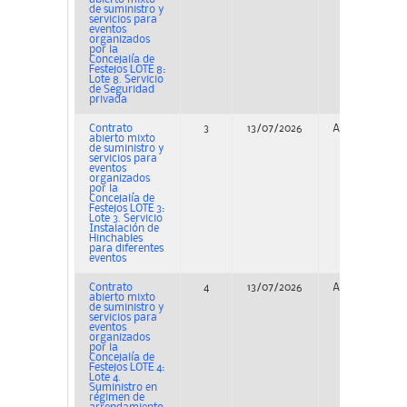
de suministro y
servicios para
eventos
organizados
por la
Concejalía de
Festejos LOTE 8:
Lote 8. Servicio
de Seguridad
privada
Contrato
3
13/07/2026
Adjudicación
abierto mixto
de suministro y
servicios para
eventos
organizados
por la
Concejalía de
Festejos LOTE 3:
Lote 3. Servicio
Instalación de
Hinchables
para diferentes
eventos
Contrato
4
13/07/2026
Adjudicación
abierto mixto
de suministro y
servicios para
eventos
organizados
por la
Concejalía de
Festejos LOTE 4:
Lote 4.
Suministro en
régimen de