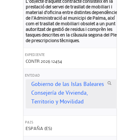
L'objecte d’aquest contracte consisteix en la
prestació del servei de trasllat de mobiliari i
material d’oficina entre distintes dependències
de l’Administració al municipi de Palma, així
com el trasllat de mobiliari obsolet a un punt
autoritzat de gestió de residus i comprèn les
tasques descrites en la clàusula segona del Plec
de prescripcions tècniques.
EXPEDIENTE
CONTR 2026 12454
ENTIDAD
Gobierno de las Islas Baleares
Consejería de Vivienda,
Territorio y Movilidad
PAIS
ESPAÑA (ES)