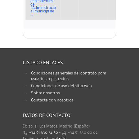
dependències
de
l’Administració
al municipi de
...
LISTADO ENLACES
Condiciones generales del contrato para
usuarios registrados
Condiciones de uso del sitio web
Sobre nosotros
Contacte con nosotros
DATOS DE CONTACTO
Ibiza, 3 · Las Matas, Madrid (España)
+34 91 630 54 80
-
+34 91 630 00 02
Enviar e-mail:
contacto