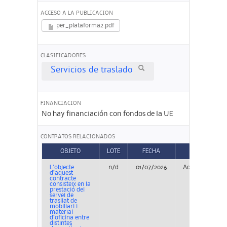
ACCESO A LA PUBLICACION
per_plataforma2.pdf
CLASIFICADORES
Servicios de traslado
FINANCIACION
No hay financiación con fondos de la UE
CONTRATOS RELACIONADOS
OBJETO
LOTE
FECHA
TIPO
L'objecte
n/d
01/07/2026
Adjudicación
d’aquest
contracte
consisteix en la
prestació del
servei de
trasllat de
mobiliari i
material
d’oficina entre
distintes