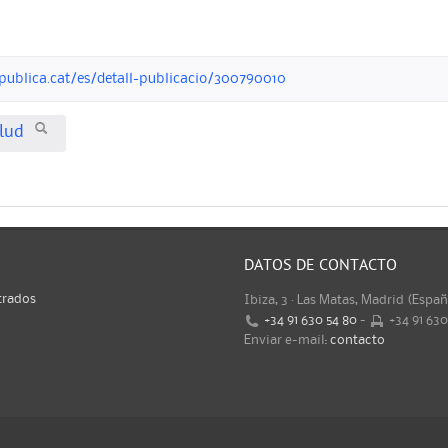
opublica.cat/es/detall-publicacio/300790010
alud
DATOS DE CONTACTO
trados
Ibiza, 3 · Las Matas, Madrid (Espa
+34 91 630 54 80
-
+34 91 63
Enviar e-mail:
contacto