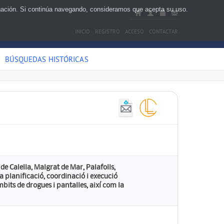
egación. Si continúa navegando, consideramos que acepta su uso.
INICIO
REGISTRO
ACCESO
CONTACTAR
BÚSQUEDAS HISTÓRICAS
 de Calella, Malgrat de Mar, Palafolls,
la planificació, coordinació i execució
bits de drogues i pantalles, així com la