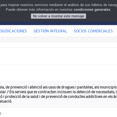
 para mejorar nuestros servicios mediante el análisis de sus hábitos de nav
Puede obtener más información en nuestras
condiciones generales
.
DJUDICACIONES
GESTIÓN INTEGRAL
SOCIOS COMERCIALES
ula, de prevenció i atenció als usos de drogues i pantalles, als municipis
Mar / Els serveis que es contracten inclouen la detecció de necessitats, 
 i protecció de la salut i de prevenció de conductes addictives en els àm
aluació.
6