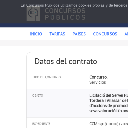
En Concursos Públicos utilizamos cookies propias y de terceros
INICIO
TARIFAS
PAÍSES
CONCURSOS
A
Datos del contrato
Concurso.
TIPO DE CONTRATO
Servicios
Licitació del Servei R
OBJETO
Tordera i Vilassar de 
d’accions de promoció
seva valoració i/o av
CCM 1408-0008/202
EXPEDIENTE