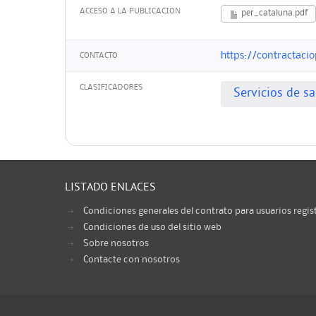
ACCESO A LA PUBLICACION
per_cataluna.pdf
https://contractaci
CONTACTO
CLASIFICADORES
Servicios de s
LISTADO ENLACES
Condiciones generales del contrato para usuarios regis
Condiciones de uso del sitio web
Sobre nosotros
Contacte con nosotros