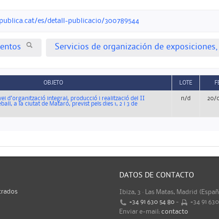
opublica.cat/es/detall-publicacio/300789544
ventos
Servicios de organización de exposiciones,
OBJETO
LOTE
F
ei d’organització integral, producció i realització del II
n/d
20/
all, a la ciutat de Mataró, previst pels dies 1, 2 i 3 de
DATOS DE CONTACTO
trados
Ibiza, 3 · Las Matas, Madrid (Espa
+34 91 630 54 80
-
+34 91 63
Enviar e-mail:
contacto