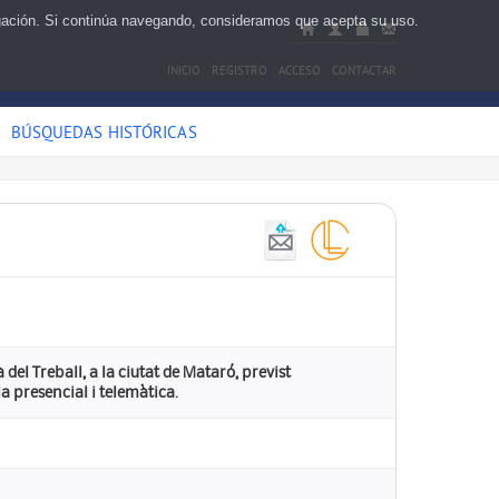
egación. Si continúa navegando, consideramos que acepta su uso.
INICIO
REGISTRO
ACCESO
CONTACTAR
BÚSQUEDAS HISTÓRICAS
del Treball, a la ciutat de Mataró, previst
a presencial i telemàtica.