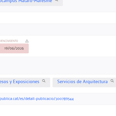
nocampus Mataró-Maresme
VENCIMIENTO
19/06/2026
esos y Exposiciones
Servicios de Arquitectura
opublica.cat/es/detall-publicacio/300789544