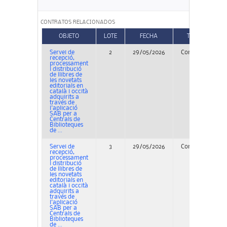
CONTRATOS RELACIONADOS
OBJETO
LOTE
FECHA
TIPO
Servei de
2
29/05/2026
Concurso
P
recepció,
processament
i distribució
de llibres de
les novetats
editorials en
català i occità
adquirits a
través de
l'aplicació
SAB per a
Centrals de
Biblioteques
de ...
Servei de
3
29/05/2026
Concurso
P
recepció,
processament
i distribució
de llibres de
les novetats
editorials en
català i occità
adquirits a
través de
l'aplicació
SAB per a
Centrals de
Biblioteques
de ...