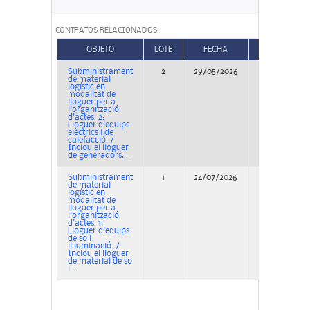
CONTRATOS RELACIONADOS
OBJETO
LOTE
FECHA
TIPO
Subministrament
2
29/05/2026
Concurso
de material
logístic en
modalitat de
lloguer per a
l'organització
d'actes. 2:
Lloguer d'equips
elèctrics i de
calefacció. /
Inclou el lloguer
de generadors, ...
Subministrament
1
24/07/2026
Adjudicación
de material
logístic en
modalitat de
lloguer per a
l'organització
d'actes. 1:
Lloguer d'equips
de so i
il·luminació. /
Inclou el lloguer
de material de so
i ...