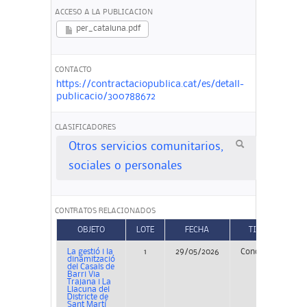
ACCESO A LA PUBLICACION
per_cataluna.pdf
CONTACTO
https://contractaciopublica.cat/es/detall-
publicacio/300788672
CLASIFICADORES
Otros servicios comunitarios,
sociales o personales
CONTRATOS RELACIONADOS
OBJETO
LOTE
FECHA
TIPO
La gestió i la
1
29/05/2026
Concurso
PE
dinamització
del Casals de
Barri Via
Trajana i La
Llacuna del
Districte de
Sant Martí