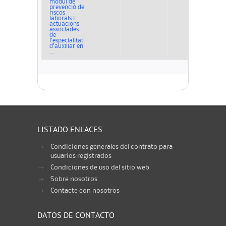
mòdul de
prevenció de
riscos
laborals i
actuacions
associades
de
l’especialitat
d’auxiliar en
...
LISTADO ENLACES
Condiciones generales del contrato para
usuarios registrados
Condiciones de uso del sitio web
Sobre nosotros
Contacte con nosotros
DATOS DE CONTACTO