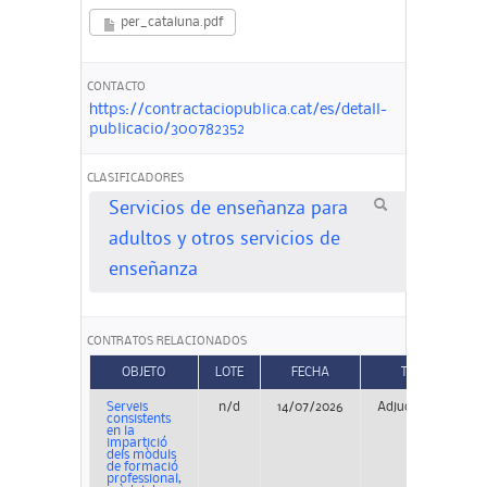
per_cataluna.pdf
CONTACTO
https://contractaciopublica.cat/es/detall-
publicacio/300782352
CLASIFICADORES
Servicios de enseñanza para
adultos y otros servicios de
enseñanza
CONTRATOS RELACIONADOS
OBJETO
LOTE
FECHA
TIPO
Serveis
n/d
14/07/2026
Adjudicación
consistents
en la
impartició
dels mòduls
de formació
professional,