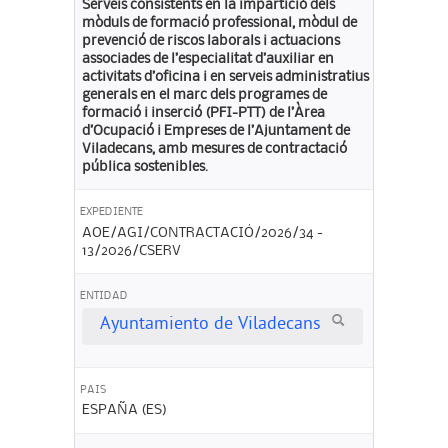
Serveis consistents en la impartició dels
mòduls de formació professional, mòdul de
prevenció de riscos laborals i actuacions
associades de l’especialitat d’auxiliar en
activitats d’oficina i en serveis administratius
generals en el marc dels programes de
formació i inserció (PFI-PTT) de l’Àrea
d’Ocupació i Empreses de l’Ajuntament de
Viladecans, amb mesures de contractació
pública sostenibles.
EXPEDIENTE
AOE/AGI/CONTRACTACIÓ/2026/34 -
13/2026/CSERV
ENTIDAD
Ayuntamiento de Viladecans
PAIS
ESPAÑA (ES)