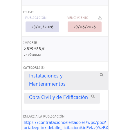
FECHAS
PUBLICACIÓN
VENCIMIENTO
28/05/2026
29/06/2026
IMPORTE
2.879.588,61
2879588,61
CATEGORIA(S)
Instalaciones y
Mantenimientos
Obra Civil y de Edificación
ENLACE A LA PUBLICACIÓN
https://contrataciondelestado.es/wps/poc?
uri=deeplink:detalle_licitacion&idEvl=29%2BX1lDd