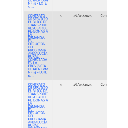
DE JAÉN Lote
Nº: 5 - LOTE
5. ...
CONTRATO
6
29/05/2026
Concurso
PE
DE SERVICIO
PÚBLICO DE
TRANSPORTE
REGULAR DE
PERSONAS A
LA
DEMANDA,
EN
EJECUCIÓN
DEL
PROGRAMA
ANDALUCÍA
RURAL
CONECTADA
EN LA
PROVINCIA
DE JAÉN Lote
Nº: 6 - LOTE
6. ...
CONTRATO
8
29/05/2026
Concurso
PE
DE SERVICIO
PÚBLICO DE
TRANSPORTE
REGULAR DE
PERSONAS A
LA
DEMANDA,
EN
EJECUCIÓN
DEL
PROGRAMA
ANDALUCÍA
RURAL