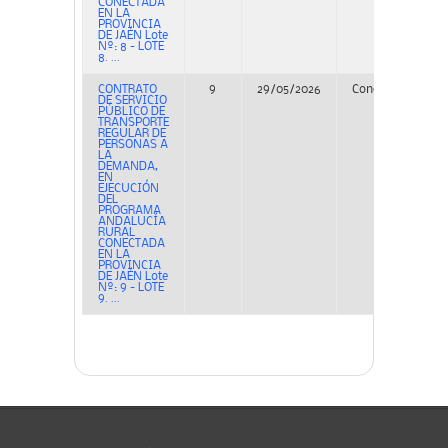
CONECTADA
EN LA
PROVINCIA
DE JAÉN Lote
Nº: 8 - LOTE
8. ...
CONTRATO
9
29/05/2026
Concurso
PE
DE SERVICIO
PÚBLICO DE
TRANSPORTE
REGULAR DE
PERSONAS A
LA
DEMANDA,
EN
EJECUCIÓN
DEL
PROGRAMA
ANDALUCÍA
RURAL
CONECTADA
EN LA
PROVINCIA
DE JAÉN Lote
Nº: 9 - LOTE
9. ...