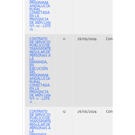
PROGRAMA
ANDALUCÍA
RURAL
CONECTADA
EN LA
PROVINCIA
DE JAÉN Lote
Nº: 10 - LOTE
10. ...
CONTRATO
11
29/05/2026
Concurso
PE
DE SERVICIO
PÚBLICO DE
TRANSPORTE
REGULAR DE
PERSONAS A
LA
DEMANDA,
EN
EJECUCIÓN
DEL
PROGRAMA
ANDALUCÍA
RURAL
CONECTADA
EN LA
PROVINCIA
DE JAÉN Lote
Nº: 11 - LOTE
11. ...
CONTRATO
12
29/05/2026
Concurso
PE
DE SERVICIO
PÚBLICO DE
TRANSPORTE
REGULAR DE
PERSONAS A
LA
DEMANDA,