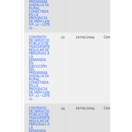
PROGRAMA
ANDALUCÍA
RURAL
CONECTADA
EN LA
PROVINCIA
DE JAÉN Lote
Nº: 22 - LOTE
22. ...
CONTRATO
23
29/05/2026
Concurso
PE
DE SERVICIO
PÚBLICO DE
TRANSPORTE
REGULAR DE
PERSONAS A
LA
DEMANDA,
EN
EJECUCIÓN
DEL
PROGRAMA
ANDALUCÍA
RURAL
CONECTADA
EN LA
PROVINCIA
DE JAÉN Lote
Nº: 23 - LOTE
23. ...
CONTRATO
24
29/05/2026
Concurso
PE
DE SERVICIO
PÚBLICO DE
TRANSPORTE
REGULAR DE
PERSONAS A
LA
DEMANDA,