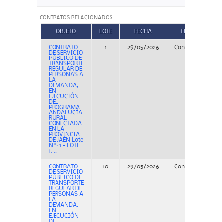
CONTRATOS RELACIONADOS
OBJETO
LOTE
FECHA
TIPO
CONTRATO
1
29/05/2026
Concurso
PE
DE SERVICIO
PÚBLICO DE
TRANSPORTE
REGULAR DE
PERSONAS A
LA
DEMANDA,
EN
EJECUCIÓN
DEL
PROGRAMA
ANDALUCÍA
RURAL
CONECTADA
EN LA
PROVINCIA
DE JAÉN Lote
Nº: 1 - LOTE
1. ...
CONTRATO
10
29/05/2026
Concurso
PE
DE SERVICIO
PÚBLICO DE
TRANSPORTE
REGULAR DE
PERSONAS A
LA
DEMANDA,
EN
EJECUCIÓN
DEL