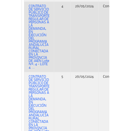
CONTRATO
4
29/05/2026
Concurso
PE
DE SERVICIO
PÚBLICO DE
TRANSPORTE
REGULAR DE
PERSONAS A
LA
DEMANDA,
EN
EJECUCIÓN
DEL
PROGRAMA
ANDALUCÍA
RURAL
CONECTADA
EN LA
PROVINCIA
DE JAÉN Lote
Nº: 4 - LOTE
4. ...
CONTRATO
5
29/05/2026
Concurso
PE
DE SERVICIO
PÚBLICO DE
TRANSPORTE
REGULAR DE
PERSONAS A
LA
DEMANDA,
EN
EJECUCIÓN
DEL
PROGRAMA
ANDALUCÍA
RURAL
CONECTADA
EN LA
PROVINCIA