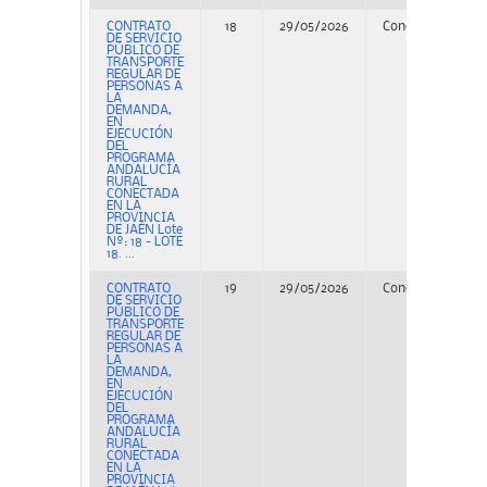
CONTRATO
18
29/05/2026
Concurso
PE
DE SERVICIO
PÚBLICO DE
TRANSPORTE
REGULAR DE
PERSONAS A
LA
DEMANDA,
EN
EJECUCIÓN
DEL
PROGRAMA
ANDALUCÍA
RURAL
CONECTADA
EN LA
PROVINCIA
DE JAÉN Lote
Nº: 18 - LOTE
18. ...
CONTRATO
19
29/05/2026
Concurso
PE
DE SERVICIO
PÚBLICO DE
TRANSPORTE
REGULAR DE
PERSONAS A
LA
DEMANDA,
EN
EJECUCIÓN
DEL
PROGRAMA
ANDALUCÍA
RURAL
CONECTADA
EN LA
PROVINCIA