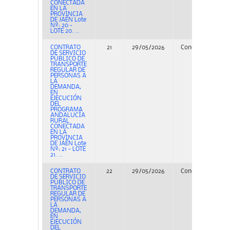
CONECTADA
EN LA
PROVINCIA
DE JAÉN Lote
Nº: 20 -
LOTE 20. ...
CONTRATO
21
29/05/2026
Concurso
PE
DE SERVICIO
PÚBLICO DE
TRANSPORTE
REGULAR DE
PERSONAS A
LA
DEMANDA,
EN
EJECUCIÓN
DEL
PROGRAMA
ANDALUCÍA
RURAL
CONECTADA
EN LA
PROVINCIA
DE JAÉN Lote
Nº: 21 - LOTE
21. ...
CONTRATO
22
29/05/2026
Concurso
PE
DE SERVICIO
PÚBLICO DE
TRANSPORTE
REGULAR DE
PERSONAS A
LA
DEMANDA,
EN
EJECUCIÓN
DEL