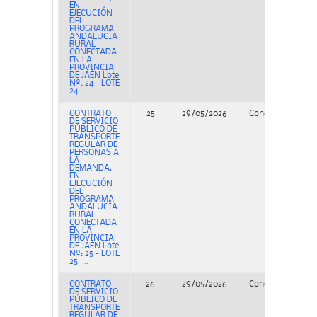
EN
EJECUCIÓN
DEL
PROGRAMA
ANDALUCÍA
RURAL
CONECTADA
EN LA
PROVINCIA
DE JAÉN Lote
Nº: 24 - LOTE
24. ...
CONTRATO
25
29/05/2026
Concurso
PE
DE SERVICIO
PÚBLICO DE
TRANSPORTE
REGULAR DE
PERSONAS A
LA
DEMANDA,
EN
EJECUCIÓN
DEL
PROGRAMA
ANDALUCÍA
RURAL
CONECTADA
EN LA
PROVINCIA
DE JAÉN Lote
Nº: 25 - LOTE
25. ...
CONTRATO
26
29/05/2026
Concurso
PE
DE SERVICIO
PÚBLICO DE
TRANSPORTE
REGULAR DE