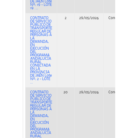
DE JAÉN Lote
Nº: 19 - LOTE
19. ...
CONTRATO
2
29/05/2026
Concurso
PE
DE SERVICIO
PÚBLICO DE
TRANSPORTE
REGULAR DE
PERSONAS A
LA
DEMANDA,
EN
EJECUCIÓN
DEL
PROGRAMA
ANDALUCÍA
RURAL
CONECTADA
EN LA
PROVINCIA
DE JAÉN Lote
Nº: 2 - LOTE
...
CONTRATO
20
29/05/2026
Concurso
PE
DE SERVICIO
PÚBLICO DE
TRANSPORTE
REGULAR DE
PERSONAS A
LA
DEMANDA,
EN
EJECUCIÓN
DEL
PROGRAMA
ANDALUCÍA
RURAL