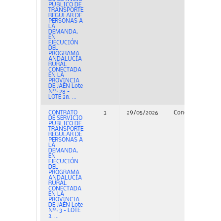
PÚBLICO DE
TRANSPORTE
REGULAR DE
PERSONAS A
LA
DEMANDA,
EN
EJECUCIÓN
DEL
PROGRAMA
ANDALUCÍA
RURAL
CONECTADA
EN LA
PROVINCIA
DE JAÉN Lote
Nº: 28 -
LOTE 28. ...
CONTRATO
3
29/05/2026
Concurso
PE
DE SERVICIO
PÚBLICO DE
TRANSPORTE
REGULAR DE
PERSONAS A
LA
DEMANDA,
EN
EJECUCIÓN
DEL
PROGRAMA
ANDALUCÍA
RURAL
CONECTADA
EN LA
PROVINCIA
DE JAÉN Lote
Nº: 3 - LOTE
3. ...