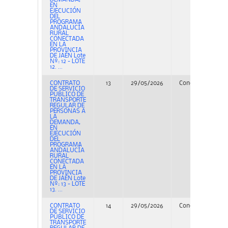
EN
EJECUCIÓN
DEL
PROGRAMA
ANDALUCÍA
RURAL
CONECTADA
EN LA
PROVINCIA
DE JAÉN Lote
Nº: 12 - LOTE
12. ...
CONTRATO
13
29/05/2026
Concurso
PE
DE SERVICIO
PÚBLICO DE
TRANSPORTE
REGULAR DE
PERSONAS A
LA
DEMANDA,
EN
EJECUCIÓN
DEL
PROGRAMA
ANDALUCÍA
RURAL
CONECTADA
EN LA
PROVINCIA
DE JAÉN Lote
Nº: 13 - LOTE
13. ...
CONTRATO
14
29/05/2026
Concurso
PE
DE SERVICIO
PÚBLICO DE
TRANSPORTE