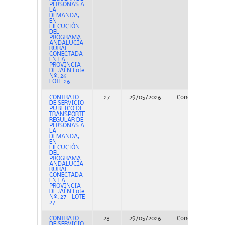
PERSONAS A
LA
DEMANDA,
EN
EJECUCIÓN
DEL
PROGRAMA
ANDALUCÍA
RURAL
CONECTADA
EN LA
PROVINCIA
DE JAÉN Lote
Nº: 26 -
LOTE 26. ...
CONTRATO
27
29/05/2026
Concurso
PE
DE SERVICIO
PÚBLICO DE
TRANSPORTE
REGULAR DE
PERSONAS A
LA
DEMANDA,
EN
EJECUCIÓN
DEL
PROGRAMA
ANDALUCÍA
RURAL
CONECTADA
EN LA
PROVINCIA
DE JAÉN Lote
Nº: 27 - LOTE
27. ...
CONTRATO
28
29/05/2026
Concurso
PE
DE SERVICIO