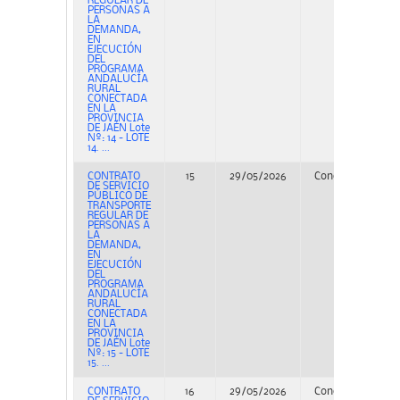
REGULAR DE
PERSONAS A
LA
DEMANDA,
EN
EJECUCIÓN
DEL
PROGRAMA
ANDALUCÍA
RURAL
CONECTADA
EN LA
PROVINCIA
DE JAÉN Lote
Nº: 14 - LOTE
14. ...
CONTRATO
15
29/05/2026
Concurso
PE
DE SERVICIO
PÚBLICO DE
TRANSPORTE
REGULAR DE
PERSONAS A
LA
DEMANDA,
EN
EJECUCIÓN
DEL
PROGRAMA
ANDALUCÍA
RURAL
CONECTADA
EN LA
PROVINCIA
DE JAÉN Lote
Nº: 15 - LOTE
15. ...
CONTRATO
16
29/05/2026
Concurso
PE