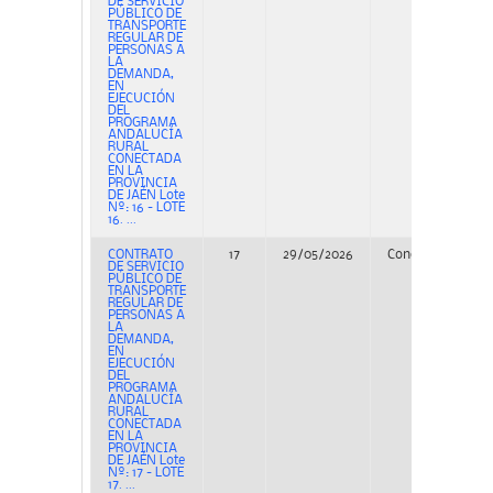
DE SERVICIO
PÚBLICO DE
TRANSPORTE
REGULAR DE
PERSONAS A
LA
DEMANDA,
EN
EJECUCIÓN
DEL
PROGRAMA
ANDALUCÍA
RURAL
CONECTADA
EN LA
PROVINCIA
DE JAÉN Lote
Nº: 16 - LOTE
16. ...
CONTRATO
17
29/05/2026
Concurso
PE
DE SERVICIO
PÚBLICO DE
TRANSPORTE
REGULAR DE
PERSONAS A
LA
DEMANDA,
EN
EJECUCIÓN
DEL
PROGRAMA
ANDALUCÍA
RURAL
CONECTADA
EN LA
PROVINCIA
DE JAÉN Lote
Nº: 17 - LOTE
17. ...