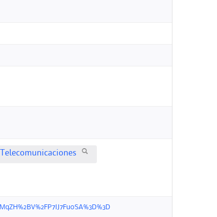
Telecomunicaciones
2Bfn3MqZH%2BV%2FP7lJ7Fu0SA%3D%3D