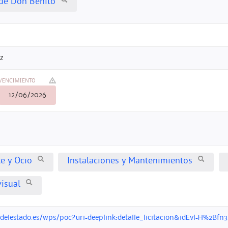
de Don Benito
z
VENCIMIENTO
12/06/2026
te y Ocio
Instalaciones y Mantenimientos
visual
ondelestado.es/wps/poc?uri=deeplink:detalle_licitacion&idEvl=H%