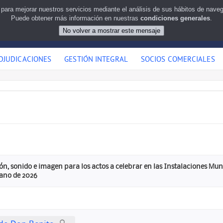
 para mejorar nuestros servicios mediante el análisis de sus hábitos de nav
Puede obtener más información en nuestras
condiciones generales
.
DJUDICACIONES
GESTIÓN INTEGRAL
SOCIOS COMERCIALES
ión, sonido e imagen para los actos a celebrar en las Instalaciones M
rano de 2026