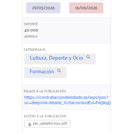
29/05/2026
16/06/2026
IMPORTE
40.000
40000,0
CATEGORIA(S)
Cultura, Deporte y Ocio
Formación
ENLACE A LA PUBLICACIÓN
https://contrataciondelestado.es/wps/poc?
uri=deeplink:detalle_licitacion&idEvl=PeQkqQPslwm
ACCESO A LA PUBLICACION
per_plataforma2.pdf