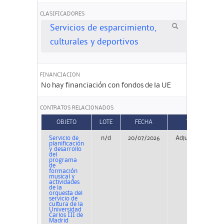
CLASIFICADORES
Servicios de esparcimiento,
culturales y deportivos
FINANCIACION
No hay financiación con fondos de la UE
CONTRATOS RELACIONADOS
OBJETO
LOTE
FECHA
TIPO
Servicio de
n/d
20/07/2026
Adjudicación
planificación
y desarrollo
del
programa
de
formación
musical y
actividades
de la
orquesta del
servicio de
cultura de la
Universidad
Carlos III de
Madrid