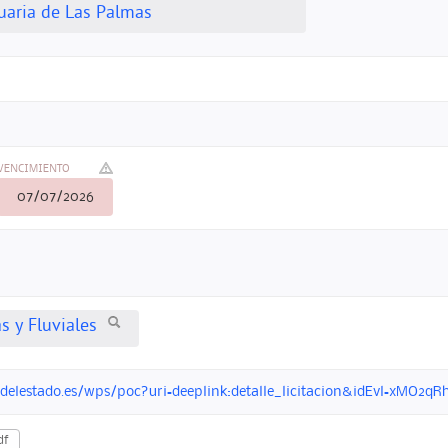
uaria de Las Palmas
VENCIMIENTO
07/07/2026
s y Fluviales
ondelestado.es/wps/poc?uri=deeplink:detalle_licitacion&idEvl=xM
df