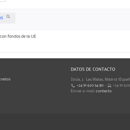
as
con fondos de la UE
DATOS DE CONTACTO
trados
Ibiza, 3 · Las Matas, Madrid (Espa
+34 91 630 54 80
-
+34 91 63
Enviar e-mail:
contacto