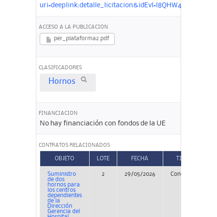
uri=deeplink:detalle_licitacion&idEvl=l8QHW4avkIWFl
ACCESO A LA PUBLICACION
per_plataforma2.pdf
CLASIFICADORES
Hornos
FINANCIACION
No hay financiación con fondos de la UE
CONTRATOS RELACIONADOS
OBJETO
LOTE
FECHA
TIPO
Suministro
2
29/05/2026
Concurso
PE
de dos
hornos para
los centros
dependientes
de la
Dirección
Gerencia del
Hospital