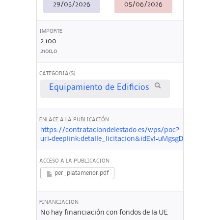
29/05/2026
05/06/2026
IMPORTE
2.100
2100,0
CATEGORIA(S)
Equipamiento de Edificios
ENLACE A LA PUBLICACIÓN
https://contrataciondelestado.es/wps/poc?
uri=deeplink:detalle_licitacion&idEvl=uMgsgDMasA3
ACCESO A LA PUBLICACION
per_platamenor.pdf
FINANCIACION
No hay financiación con fondos de la UE