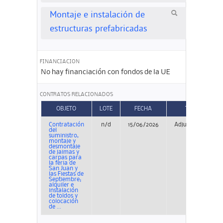
Montaje e instalación de
estructuras prefabricadas
FINANCIACION
No hay financiación con fondos de la UE
CONTRATOS RELACIONADOS
OBJETO
LOTE
FECHA
TIPO
Contratación
n/d
15/06/2026
Adjudicación
del
suministro,
montaje y
desmontaje
de jaimas y
carpas para
la feria de
San Juan y
las Fiestas de
Septiembre;
alquiler e
instalación
de toldos y
colocación
de ...