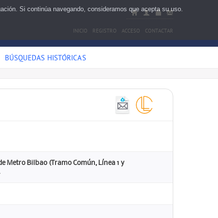
egación. Si continúa navegando, consideramos que acepta su uso.
INICIO
REGISTRO
ACCESO
CONTACTAR
BÚSQUEDAS HISTÓRICAS
 de Metro Bilbao (Tramo Común, Línea 1 y
.