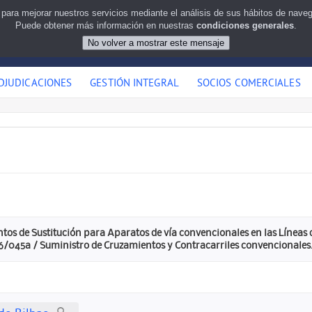
 para mejorar nuestros servicios mediante el análisis de sus hábitos de nav
Puede obtener más información en nuestras
condiciones generales
.
DJUDICACIONES
GESTIÓN INTEGRAL
SOCIOS COMERCIALES
tos de Sustitución para Aparatos de vía convencionales en las Líneas
26/045a / Suministro de Cruzamientos y Contracarriles convencionales