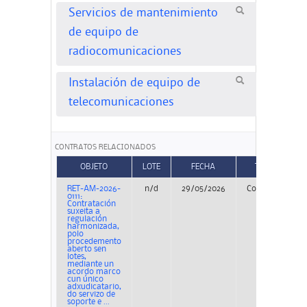
Servicios de mantenimiento
de equipo de
radiocomunicaciones
Instalación de equipo de
telecomunicaciones
CONTRATOS RELACIONADOS
OBJETO
LOTE
FECHA
TIPO
RET-AM-2026-
n/d
29/05/2026
Concurso
0111:
Contratación
suxeita a
regulación
harmonizada,
polo
procedemento
aberto sen
lotes,
mediante un
acordo marco
cun único
adxudicatario,
do servizo de
soporte e ...