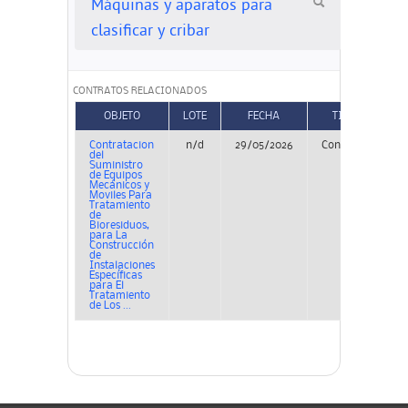
Máquinas y aparatos para
clasificar y cribar
CONTRATOS RELACIONADOS
OBJETO
LOTE
FECHA
TIPO
Contratacion
n/d
29/05/2026
Concurso
P
del
Suministro
de Equipos
Mecánicos y
Moviles Para
Tratamiento
de
Bioresiduos,
para La
Construcción
de
Instalaciones
Específicas
para El
Tratamiento
de Los ...