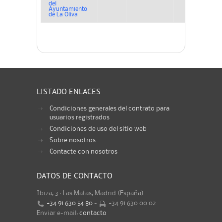
del
Ayuntamiento
de La Oliva
LISTADO ENLACES
Condiciones generales del contrato para
usuarios registrados
Condiciones de uso del sitio web
Sobre nosotros
Contacte con nosotros
DATOS DE CONTACTO
Ibiza, 3 · Las Matas, Madrid (España)
+34 91 630 54 80
-
+34 91 630 00 02
Enviar e-mail:
contacto