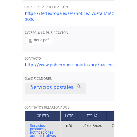
ENLACE A LA PUBLICACIÓN
https://ted.europa.eu/es/notice/-/detail/367734-
2026
ACCESO A LA PUBLICACION
doue.pdf
CONTACTO
http://www.gobiernodecanarias.org/hacienda/tacp/local
CLASIFICADORES
Servicios postales
CONTRATOS RELACIONADOS
OBJETO
LOTE
FECHA
TIPO
Servicios
n/d
29/05/2026
Concurso
postales y
notificaciones
administrativas