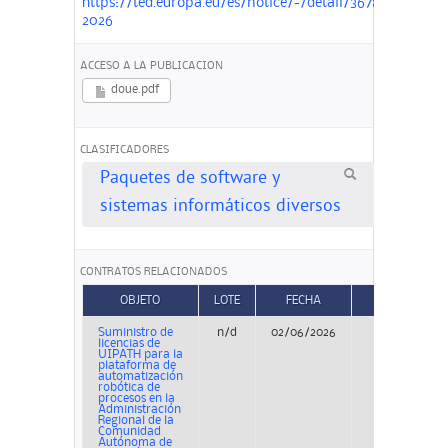
https://ted.europa.eu/es/notice/-/detail/367806-
2026
ACCESO A LA PUBLICACION
doue.pdf
CLASIFICADORES
Paquetes de software y
sistemas informáticos diversos
CONTRATOS RELACIONADOS
OBJETO
LOTE
FECHA
TIPO
Suministro de
n/d
02/06/2026
Concurso
licencias de
UIPATH para la
plataforma de
automatización
robótica de
procesos en la
Administración
Regional de la
Comunidad
Autónoma de